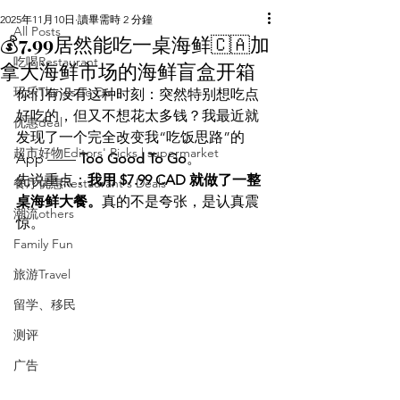
2025年11月10日
讀畢需時 2 分鐘
All Posts
💰7.99居然能吃一桌海鲜🇨🇦加
吃喝Restaurant
拿大海鲜市场的海鲜盲盒开箱
玩乐Things To Do
你们有没有这种时刻：突然特别想吃点
好吃的，但又不想花太多钱？我最近就
优惠deal
发现了一个完全改变我“吃饭思路”的 
超市好物Editors' Picks | supermarket
App —— 
Too Good To Go
。
先说重点：
我用 $7.99 CAD 就做了一整
餐厅优惠Restaurant's Deals
桌海鲜大餐。
真的不是夸张，是认真震
潮流others
惊。
Family Fun
旅游Travel
留学、移民
测评
广告