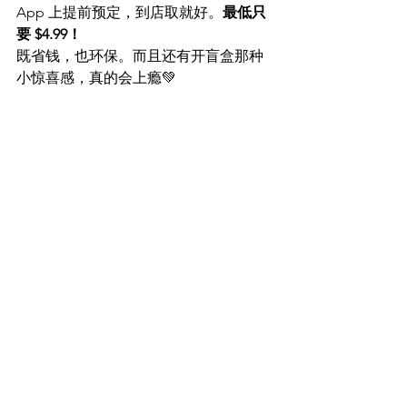
App 上提前预定，到店取就好。
最低只
要 $4.99！
既省钱，也环保。而且还有开盲盒那种
小惊喜感，真的会上瘾💚