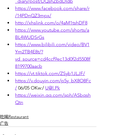
_diary/post/DQshZbdDIdb
https://www.facebook.com/share/r
/14PDnQZ3mpx/
http://xhslink.com/o/4aM1tshDF8
https://www.youtube.com/shorts/a
BL4WUDSrGs
https://www.bilibili.com/video/BV1
Ym2TB4E8t/?
vd_source=cd4ccf9ec13d0f2d5508f
8199700aacb
https://vt.tiktok.com/ZSyb1JLJF/
https://v.douyin.com/p5y_bX8O8Fc
/
 06/05 OKw:/ 
U@l.Pk
https://weixin.qq.com/sph/ASbqsh
Qtn
吃喝Restaurant
广告