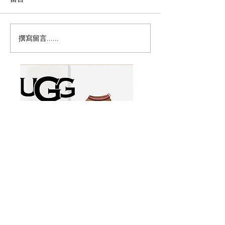
撰寫留言......
加拿大免费限定冰淇淋！
味千拉面Ajisen 
Disney+冰淇淋快闪车来多
出$12.99熊本
伦多
儿童餐免费吃到