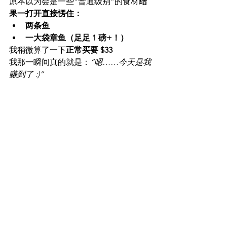
原本以为会是一些“普通级别”的食材
结
果一打开直接愣住：
两条鱼
一大袋章鱼（足足 1 磅+！）
我稍微算了一下
正常买要 $33
我那一瞬间真的就是：
“嗯……今天是我
赚到了 :)”