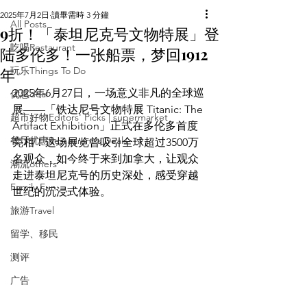
2025年7月2日
讀畢需時 3 分鐘
All Posts
9折！「泰坦尼克号文物特展」登
吃喝Restaurant
陆多伦多！一张船票，梦回1912
年
玩乐Things To Do
2025年6月27日，一场意义非凡的全球巡
优惠deal
展——「铁达尼号文物特展 Titanic: The 
超市好物Editors' Picks | supermarket
Artifact Exhibition」正式在多伦多首度
餐厅优惠Restaurant's Deals
亮相！这场展览曾吸引全球超过3500万
名观众，如今终于来到加拿大，让观众
潮流others
走进泰坦尼克号的历史深处，感受穿越
Family Fun
世纪的沉浸式体验。
旅游Travel
留学、移民
测评
广告