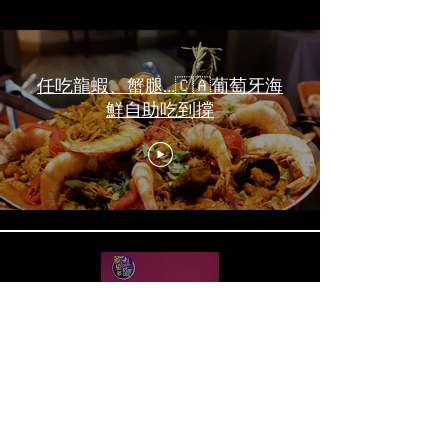
任吃龍蝦、蟹腿…🇨🇦葡萄牙海
鮮自助吃到撐
一天6顿加拿大寿星0元过生日挑
战 Zero-Dollar Challenge on
Birthday Day in Canada #多伦多
吃喝玩乐 #多伦多美食
#torontofood