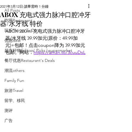
2021年3月12日
讀畢需時 1 分鐘
All Posts
ABOX 充电式强力脉冲口腔冲牙
吃喝Restaurant
器/水牙线 特价
玩乐Things To Do
ABOX 200ml 充电式强力脉冲口腔冲牙
器/水牙线 39.99加元(原价：49.99加
优惠deal
元)+包邮！点击coupon降为 39.99加元
超市好物Editors' Picks | supermarket
包邮。网站：
https://amzn.to/3cuuDsL
餐厅优惠Restaurant's Deals
潮流others
Family Fun
旅游Travel
留学、移民
测评
广告