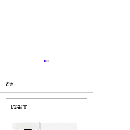
留言
撰寫留言......
历史新低！Samsonite 新
Magic Bullet M
多功能食物料理
秀丽 Winfield 2 全PC
17件套5.8折
20+28寸 黑色拉杆行李箱2
件套1.7折