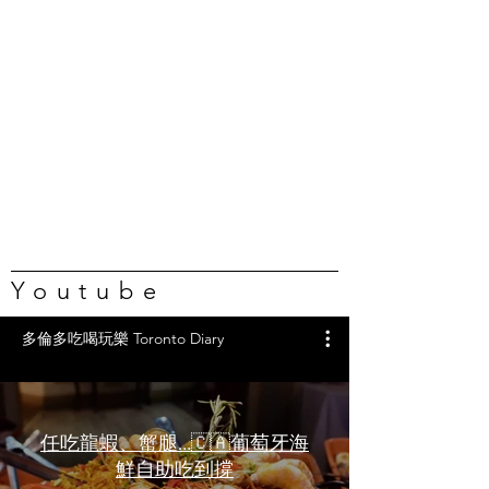
Youtube
多倫多吃喝玩樂 Toronto Diary
任吃龍蝦、蟹腿…🇨🇦葡萄牙海
鮮自助吃到撐