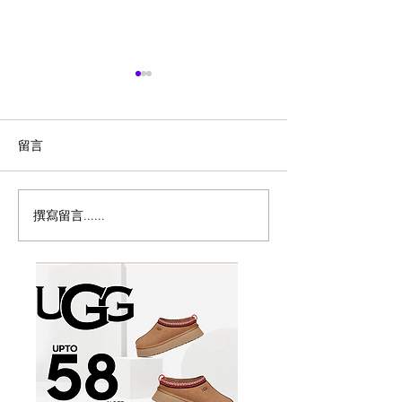
留言
撰寫留言......
历史新低！Samsonite 新
Magic Bullet M
多功能食物料理
秀丽 Winfield 2 全PC
17件套5.8折
20+28寸 黑色拉杆行李箱2
件套1.7折