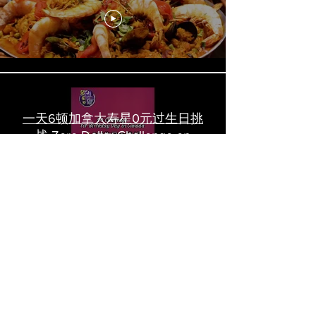
一天6顿加拿大寿星0元过生日挑
战 Zero-Dollar Challenge on
Birthday Day in Canada #多伦多
吃喝玩乐 #多伦多美食
#torontofood
多倫多首家全素tasting menu餐
廳