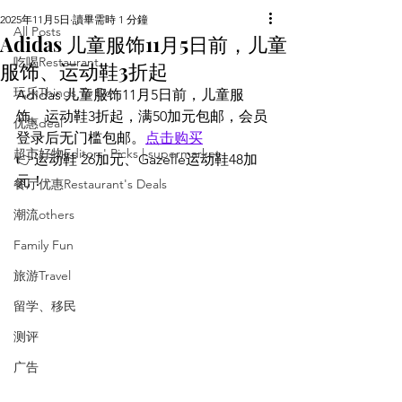
2025年11月5日
讀畢需時 1 分鐘
All Posts
Adidas 儿童服饰11月5日前，儿童
吃喝Restaurant
服饰、运动鞋3折起
玩乐Things To Do
Adidas 儿童服饰11月5日前，儿童服
饰、运动鞋3折起，满50加元包邮，会员
优惠deal
登录后无门槛包邮。
点击购买
超市好物Editors' Picks | supermarket
👉运动鞋 26加元、Gazelle运动鞋48加
元！
餐厅优惠Restaurant's Deals
潮流others
Family Fun
旅游Travel
留学、移民
测评
广告