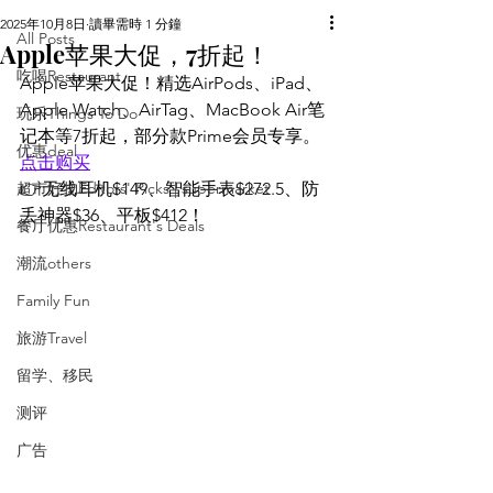
2025年10月8日
讀畢需時 1 分鐘
All Posts
Apple苹果大促，7折起！
吃喝Restaurant
Apple苹果大促！精选AirPods、iPad、
Apple Watch、AirTag、MacBook Air笔
玩乐Things To Do
记本等7折起，部分款Prime会员专享。
优惠deal
点击购买
超市好物Editors' Picks | supermarket
👉无线耳机$149、智能手表$272.5、防
丢神器$36、平板$412！
餐厅优惠Restaurant's Deals
潮流others
Family Fun
旅游Travel
留学、移民
测评
广告