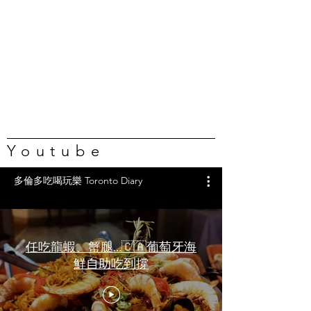
Youtube
多倫多吃喝玩樂 Toronto Diary
任吃龍蝦、蟹腿…🇨🇦葡萄牙海
鮮自助吃到撐