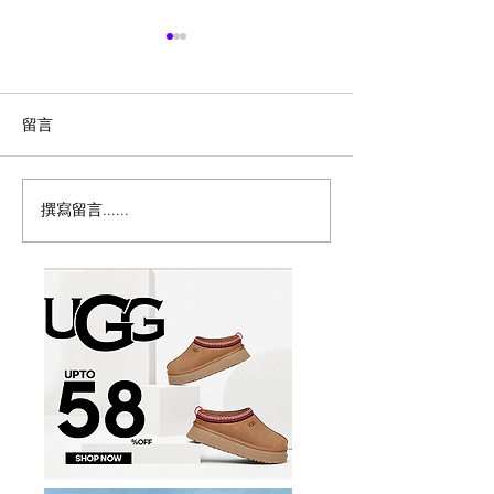
留言
撰寫留言......
Magic Bullet MBR-1702
历史新低！Monst
多功能食物料理机/榨汁机
Persona 5th 
17件套5.8折
噪耳机2.7折