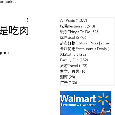
ermarket
All Posts
(4,077)
4,077 篇文章
测评
广告
直是吃肉
吃喝Restaurant
(613)
613 篇文章
玩乐Things To Do
(526)
526 篇
优惠deal
(2,406)
2,406 篇文章
超市好物Editors' Picks | supermarket
餐厅优惠Restaurant's Deals
(134)
gram：
潮流others
(282)
282 篇文章
Family Fun
(152)
152 篇文章
旅游Travel
(173)
173 篇文章
留学、移民
(16)
16 篇文章
测评
(28)
28 篇文章
广告
(135)
135 篇文章