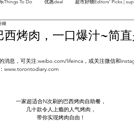
Things To Do
优惠deal
超市好物Editors' Picks | sup
分鐘
潮流others
Family Fun
旅游Travel
留学、移民
的巴西烤肉，一口爆汁~简
，可关注:weibo.com/lifeinca，或关注微信和insta
：www.torontodiary.com
一家超适合N次刷的巴西烤肉自助餐，
几十款令人上瘾的人气烤肉，
带你实现烤肉自由！