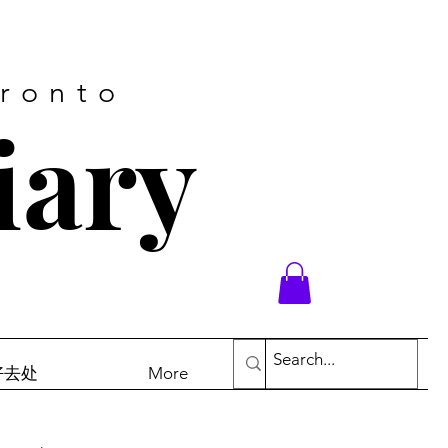
oronto
iary
末好去处
More