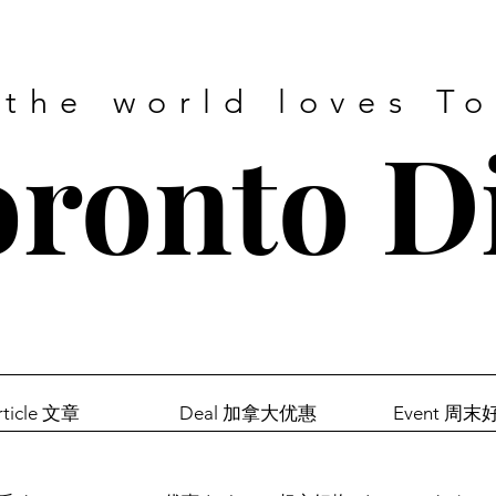
 the world loves T
ronto D
rticle 文章
Deal 加拿大优惠
Event 周