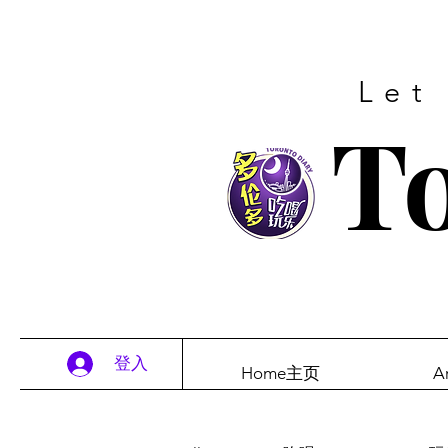
Let
To
登入
Home主页
A