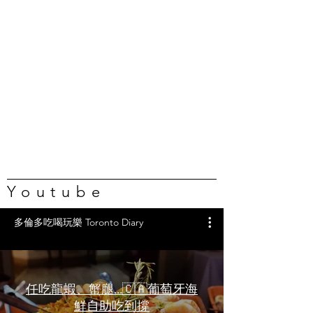
Youtube
多倫多吃喝玩樂 Toronto Diary
任吃龍蝦、蟹腿…🇨🇦葡萄牙海
鮮自助吃到撐