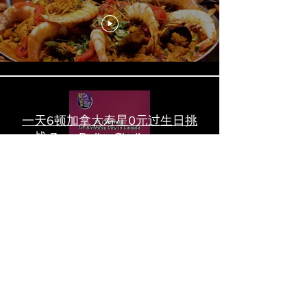
一天6顿加拿大寿星0元过生日挑
战 Zero-Dollar Challenge on
Birthday Day in Canada #多伦多
吃喝玩乐 #多伦多美食
#torontofood
多倫多首家全素tasting menu餐
廳