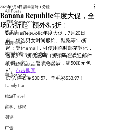
2025年7月8日
讀畢需時 1 分鐘
All Posts
Banana Republic年度大促，全
吃喝Restaurant
场1.5折起+额外8.5折！
玩乐Things To Do
Banana Republic年度大促，7月20日
前，精选男女时尚服饰、鞋靴等1.5折
优惠deal
起；登记email，可使用临时邮箱登记，
超市好物Editors' Picks | supermarket
送额外8.5折优惠码（折扣码在欢迎邮件
的最下方）；登陆会员后，满50加元包
餐厅优惠Restaurant's Deals
邮。
点击购买
潮流others
👉入连衣裙$30.57、羊毛衫$33.97！
Family Fun
旅游Travel
留学、移民
测评
广告