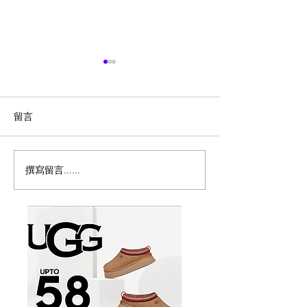
留言
撰寫留言......
历史新低！Samsonite 新
Magic Bullet M
多功能食物料理
秀丽 Winfield 2 全PC
17件套5.8折
20+28寸 黑色拉杆行李箱2
件套1.7折