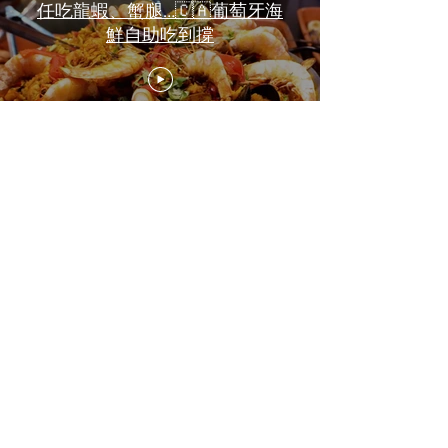
任吃龍蝦、蟹腿…🇨🇦葡萄牙海
鮮自助吃到撐
一天6顿加拿大寿星0元过生日挑
战 Zero-Dollar Challenge on
Birthday Day in Canada #多伦多
吃喝玩乐 #多伦多美食
#torontofood