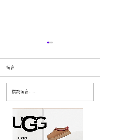
留言
撰寫留言......
历史新低！Samsonite 新
Magic Bullet M
多功能食物料理
秀丽 Winfield 2 全PC
17件套5.8折
20+28寸 黑色拉杆行李箱2
件套1.7折