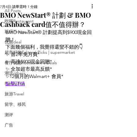
7月4日
讀畢需時 1 分鐘
All Posts
BMO NewStart® 計劃 & BMO
吃喝Restaurant
Cashback card值不值得辦？
玩乐Things To Do
BMO NewStart® 計劃提高到$900現金回
贈！
优惠deal
下面幾個福利，我覺得還蠻不錯的👇
超市好物Editors' Picks | supermarket
✨ 首2年免月費*
✨ 高達$900現金回贈*
餐厅优惠Restaurant's Deals
✨ 全加超市最高反饋*
潮流others
✨12個月的Walmart+ 會員*
Family Fun
點擊詳情
旅游Travel
留学、移民
测评
广告