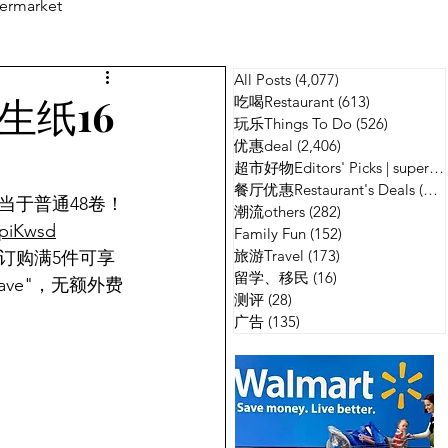
ermarket
All Posts
(4,077)
4,077 篇文章
测评
广告
卫生纸16
吃喝Restaurant
(613)
613 篇文章
玩乐Things To Do
(526)
526 篇
优惠deal
(2,406)
2,406 篇文章
超市好物Editors' Picks | supermarket
餐厅优惠Restaurant's Deals
(134)
)！相当于普通48卷！
潮流others
(282)
282 篇文章
3piKwsd
Family Fun
(152)
152 篇文章
旅游Travel
(173)
173 篇文章
当月订购满5件可享
留学、移民
(16)
16 篇文章
ave"，无额外费
测评
(28)
28 篇文章
广告
(135)
135 篇文章