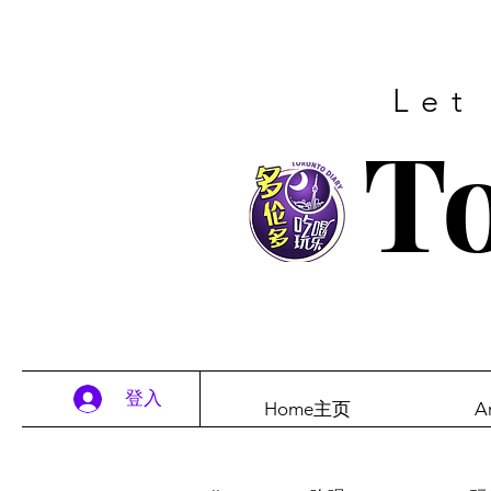
Let
To
登入
Home主页
A