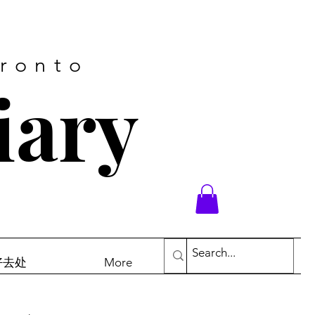
oronto
iary
末好去处
More