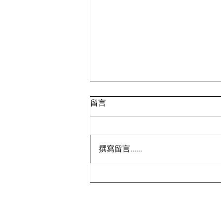
留言
撰寫留言......
历史新低！Samsonite 新秀丽
Winfield 2 全PC 20+28寸 黑
色拉杆行李箱2件套1.7折