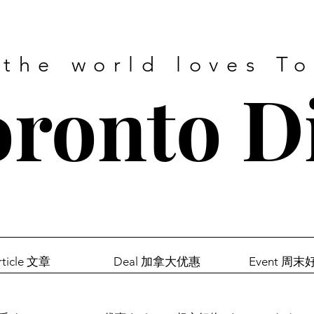
 the world loves T
ronto D
rticle 文章
Deal 加拿大优惠
Event 周