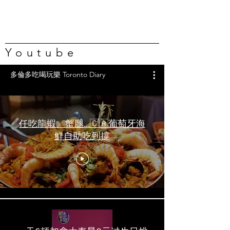
Youtube
多倫多吃喝玩樂 Toronto Diary
任吃龍蝦、蟹腿…🇨🇦葡萄牙海
鮮自助吃到撐