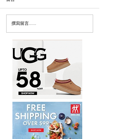
撰寫留言......
Magic Bullet MBR-1702
历史新低！Monst
多功能食物料理机/榨汁机
Persona 5th 
17件套5.8折
噪耳机2.7折