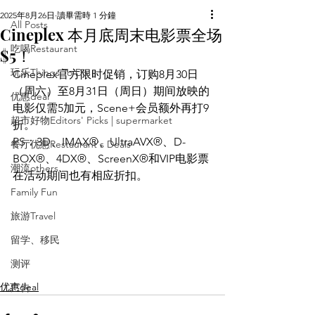
2025年8月26日
讀畢需時 1 分鐘
All Posts
Cineplex 本月底周末电影票全场
吃喝Restaurant
$5！
玩乐Things To Do
Cineplex官方限时促销，订购8月30日
（周六）至8月31日（周日）期间放映的
优惠deal
电影仅需5加元，Scene+会员额外再打9
超市好物Editors' Picks | supermarket
折。
PS：3D、IMAX®、UltraAVX®、D-
餐厅优惠Restaurant's Deals
BOX®、4DX®、ScreenX®和VIP电影票
潮流others
在活动期间也有相应折扣。
Family Fun
旅游Travel
留学、移民
测评
优惠deal
广告