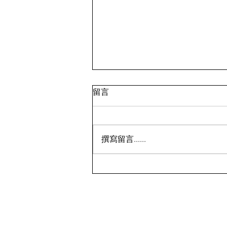
留言
撰寫留言......
历史新低！Samsonite 新秀丽
Winfield 2 全PC 20+28寸 黑
色拉杆行李箱2件套1.7折