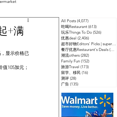
ermarket
All Posts
(4,077)
4,077 篇文章
测评
广告
起+满
吃喝Restaurant
(613)
613 篇文章
玩乐Things To Do
(526)
526 篇
优惠deal
(2,406)
2,406 篇文章
超市好物Editors' Picks | supermarket
餐厅优惠Restaurant's Deals
(134)
扣码，显示价格已
潮流others
(282)
282 篇文章
Family Fun
(152)
152 篇文章
旅游Travel
(173)
173 篇文章
价值105加元；
留学、移民
(16)
16 篇文章
测评
(28)
28 篇文章
广告
(135)
135 篇文章