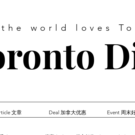
 the world loves T
ronto D
rticle 文章
Deal 加拿大优惠
Event 周