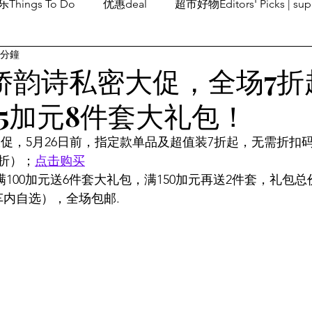
Things To Do
优惠deal
超市好物Editors' Picks | sup
 分鐘
潮流others
Family Fun
旅游Travel
留学、移民
ns 娇韵诗私密大促，全场7折
05加元8件套大礼包！
诗私密大促，5月26日前，指定款单品及超值装7折起，无需折
折）；
点击购买
 满100加元送6件套大礼包，满150加元再送2件套，礼包总
车内自选），全场包邮.