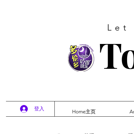
Let
To
登入
Home主页
A