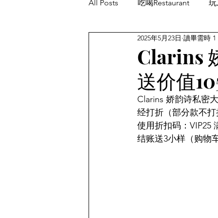
All Posts
吃喝Restaurant
玩乐
2025年5月23日
讀畢需時 1
餐厅优惠Restaurant's Deals
Clari
送价值1
Clarins 娇韵
经打折（部分款不打
使用折扣码：VIP25
结账送3小样（购物