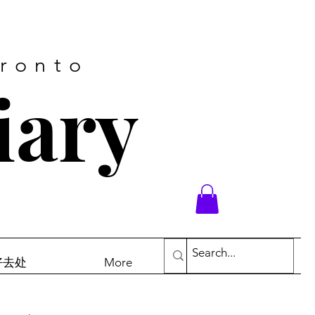
oronto
iary
末好去处
More