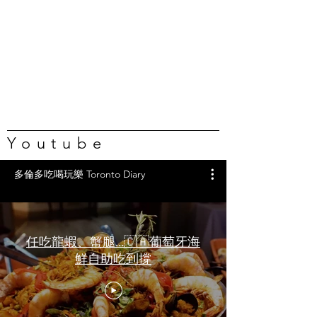
Youtube
多倫多吃喝玩樂 Toronto Diary
任吃龍蝦、蟹腿…🇨🇦葡萄牙海
鮮自助吃到撐