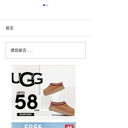
留言
撰寫留言......
历史新低！Samsonite 新
Magic Bullet M
多功能食物料理
秀丽 Winfield 2 全PC
17件套5.8折
20+28寸 黑色拉杆行李箱2
件套1.7折