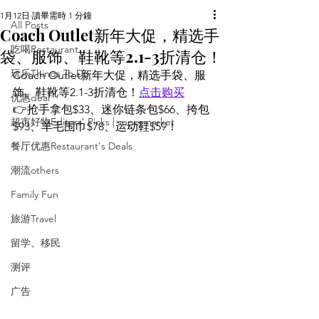
1月12日
讀畢需時 1 分鐘
All Posts
Coach Outlet新年大促，精选手
吃喝Restaurant
袋、服饰、鞋靴等2.1-3折清仓！
玩乐Things To Do
Coach Outlet新年大促，精选手袋、服
饰、鞋靴等2.1-3折清仓！
点击购买
优惠deal
👉抢手拿包$33、迷你链条包$66、挎包
超市好物Editors' Picks | supermarket
$93、羊毛围巾$78、运动鞋$59！
餐厅优惠Restaurant's Deals
潮流others
Family Fun
旅游Travel
留学、移民
测评
广告