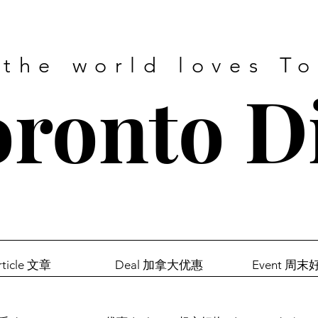
 the world loves T
ronto D
rticle 文章
Deal 加拿大优惠
Event 周