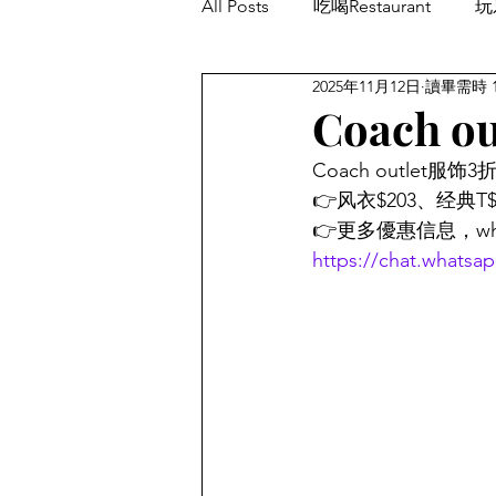
All Posts
吃喝Restaurant
玩乐
2025年11月12日
讀畢需時 
餐厅优惠Restaurant's Deals
Coach 
Coach outlet服饰
👉风衣$203、经典T
👉更多優惠信息，what
https://chat.what