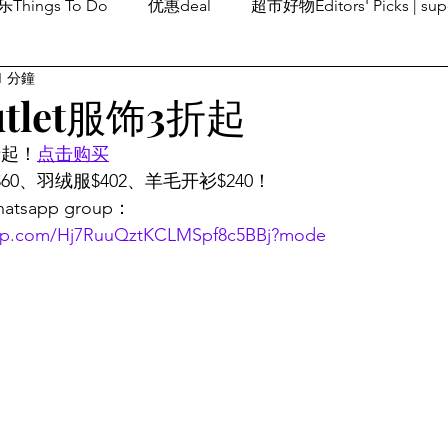
Things To Do
优惠deal
超市好物Editors' Picks | sup
1 分鐘
潮流others
Family Fun
旅游Travel
留学、移民
outlet服饰3折起
3折起！
点击购买
$60、羽绒服$402、羊毛开衫$240！
sapp group：
sapp.com/Hj7RuuQztKCLMSpf8c5BBj?mode