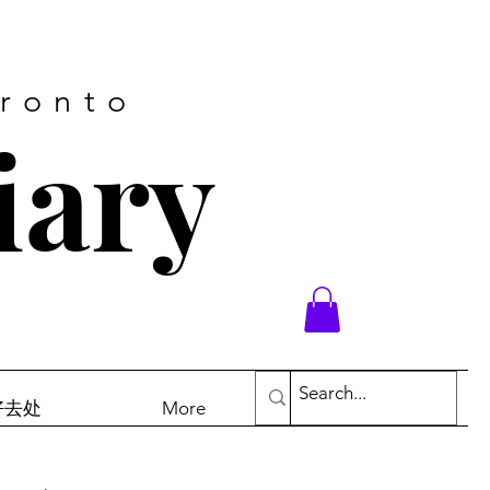
oronto
iary
末好去处
More