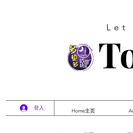
Let
To
登入
Home主页
A