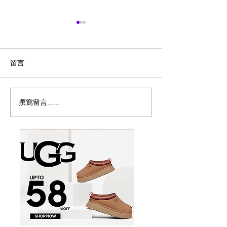
留言
撰寫留言......
Columbia会员清仓！8月9
历史新低！Samso
日前,精选户外服饰、夹克
秀丽 Winfield 2
外套、鞋靴等4折起+额外8
20+28寸 黑色
折
件套1.7折