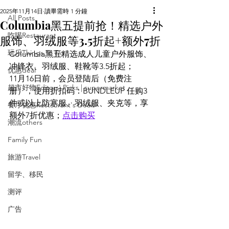
2025年11月14日
讀畢需時 1 分鐘
All Posts
Columbia黑五提前抢！精选户外
吃喝Restaurant
服饰、羽绒服等3.5折起+额外7折
玩乐Things To Do
Columbia黑五精选成人儿童户外服饰、
冲锋衣、羽绒服、鞋靴等3.5折起；
优惠deal
11月16日前，会员登陆后（免费注
超市好物Editors' Picks | supermarket
册），使用折扣码：BUNDLEUP 任购3
件或以上防寒服、羽绒服、夹克等，享
餐厅优惠Restaurant's Deals
额外7折优惠；
点击购买
潮流others
Family Fun
旅游Travel
留学、移民
测评
广告