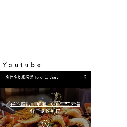
Youtube
多倫多吃喝玩樂 Toronto Diary
任吃龍蝦、蟹腿…🇨🇦葡萄牙海
鮮自助吃到撐