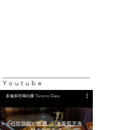
Youtube
多倫多吃喝玩樂 Toronto Diary
任吃龍蝦、蟹腿…🇨🇦葡萄牙海