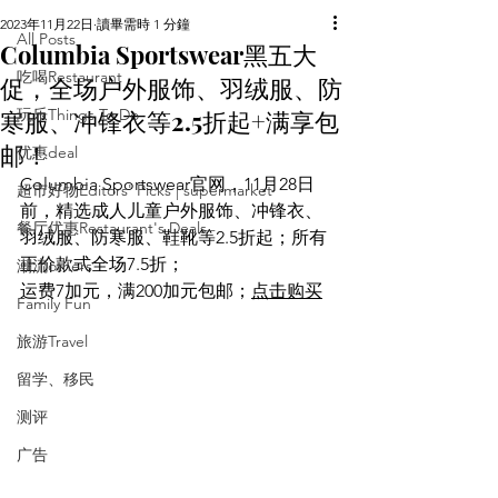
2023年11月22日
讀畢需時 1 分鐘
All Posts
Columbia Sportswear黑五大
吃喝Restaurant
促，全场户外服饰、羽绒服、防
寒服、冲锋衣等2.5折起+满享包
玩乐Things To Do
邮！
优惠deal
Columbia Sportswear官网，
11月28日
超市好物Editors' Picks | supermarket
前，精选成人儿童户外服饰、冲锋衣、
餐厅优惠Restaurant's Deals
羽绒服、防寒服、鞋靴等2.5折起；所有
正价款式全场7.5折；
潮流others
运费7加元，满200加元包邮
；
点击购买
Family Fun
旅游Travel
留学、移民
测评
广告