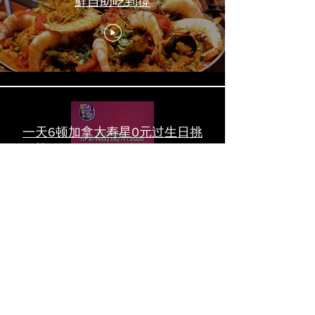
鮮自助吃到撐
一天6顿加拿大寿星0元过生日挑
战 Zero-Dollar Challenge on
Birthday Day in Canada #多伦多
吃喝玩乐 #多伦多美食
#torontofood
多倫多首家全素tasting menu餐
廳