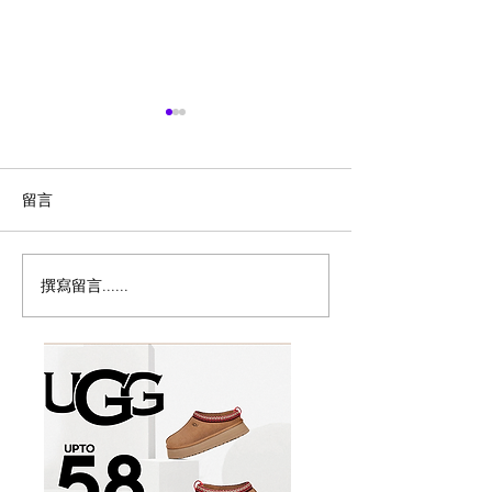
留言
撰寫留言......
历史新低！Samsonite 新
Magic Bullet M
多功能食物料理
秀丽 Winfield 2 全PC
17件套5.8折
20+28寸 黑色拉杆行李箱2
件套1.7折