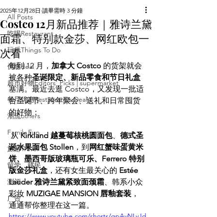
2025年12月28日
讀畢需時 3 分鐘
All Posts
Costco 12月新品推荐｜雅诗兰黛
吃喝Restaurant
面霜、特别款金莎、网红欧包一
次看
玩乐Things To Do
每到 12 月，
加拿大 Costco
 的货架就会
优惠deal
被各种
圣诞限定、新品零食和节日礼盒
超市好物Editors' Picks | supermarket
塞满。最近去逛 Costco，又发现一批适
餐厅优惠Restaurant's Deals
合圣诞节、跨年聚会、送礼和日常囤货
的好物：
潮流others
Family Fun
 从 
Kirkland 越蔓莓核桃圆面包
、
德式圣
诞水果面包 Stollen
，到
网红蟹味蛋黄米
旅游Travel
饼、墨西哥版玻璃瓶可乐、Ferrero 特别
留学、移民
版金莎礼盒
，还有女生最关心的 
Estée 
测评
Lauder 雅诗兰黛紧致面颈霜
、韩系小众
彩妆 
MUZIGAE MANSION 唇釉套装
，
广告
通通帮你整理在这一篇。
https://www.youtube.com/shorts/gpAvNLyJd