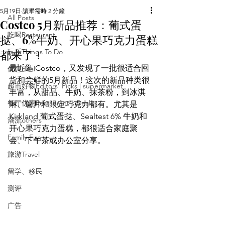
5月19日
讀畢需時 2 分鐘
All Posts
Costco 5月新品推荐：葡式蛋
吃喝Restaurant
挞、6%牛奶、开心果巧克力蛋糕
都来了！
玩乐Things To Do
最近逛 Costco，又发现了一批很适合囤
优惠deal
货和尝鲜的5月新品！这次的新品种类很
超市好物Editors' Picks | supermarket
丰富，从甜品、牛奶、抹茶粉，到冰淇
餐厅优惠Restaurant's Deals
淋、薯片和限定巧克力都有。尤其是 
Kirkland 葡式蛋挞、Sealtest 6% 牛奶和
潮流others
开心果巧克力蛋糕，都很适合家庭聚
Family Fun
会、下午茶或办公室分享。
旅游Travel
留学、移民
测评
广告