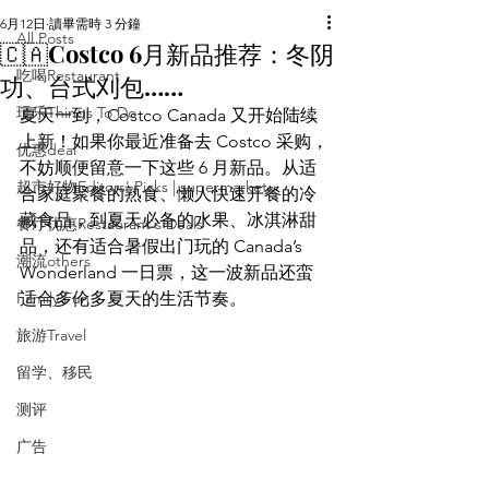
6月12日
讀畢需時 3 分鐘
All Posts
🇨🇦Costco 6月新品推荐：冬阴
吃喝Restaurant
功、台式刈包……
玩乐Things To Do
夏天一到，Costco Canada 又开始陆续
上新！如果你最近准备去 Costco 采购，
优惠deal
不妨顺便留意一下这些 6 月新品。从适
超市好物Editors' Picks | supermarket
合家庭聚餐的熟食、懒人快速开餐的冷
藏食品，到夏天必备的水果、冰淇淋甜
餐厅优惠Restaurant's Deals
品，还有适合暑假出门玩的 Canada’s 
潮流others
Wonderland 一日票，这一波新品还蛮
Family Fun
适合多伦多夏天的生活节奏。
旅游Travel
留学、移民
测评
广告