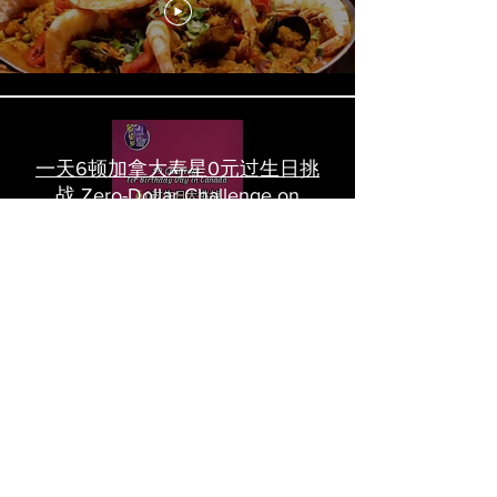
一天6顿加拿大寿星0元过生日挑
战 Zero-Dollar Challenge on
Birthday Day in Canada #多伦多
吃喝玩乐 #多伦多美食
#torontofood
多倫多首家全素tasting menu餐
廳