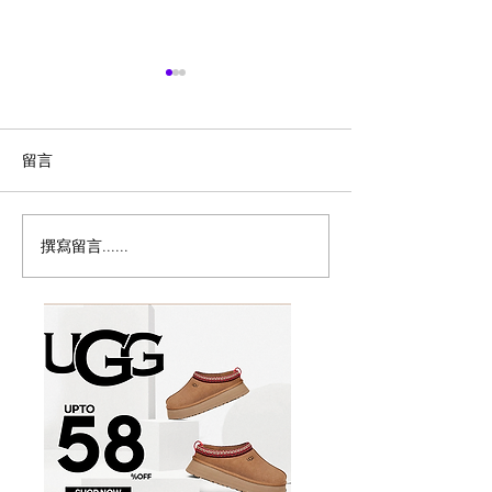
留言
撰寫留言......
历史新低！Samsonite 新
Magic Bullet M
多功能食物料理
秀丽 Winfield 2 全PC
17件套5.8折
20+28寸 黑色拉杆行李箱2
件套1.7折