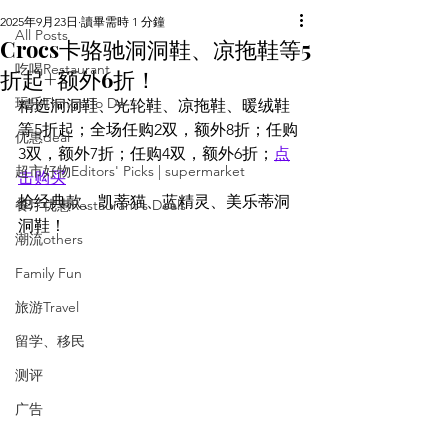
2025年9月23日
讀畢需時 1 分鐘
All Posts
Crocs卡骆驰洞洞鞋、凉拖鞋等5
吃喝Restaurant
折起+额外6折！
玩乐Things To Do
精选洞洞鞋、光轮鞋、凉拖鞋、暖绒鞋
等5折起；全场任购2双，额外8折；任购
优惠deal
3双，额外7折；任购4双，额外6折；
点
超市好物Editors' Picks | supermarket
击购买
抢经典款、凯蒂猫、蓝精灵、美乐蒂洞
餐厅优惠Restaurant's Deals
洞鞋！
潮流others
Family Fun
旅游Travel
留学、移民
测评
广告