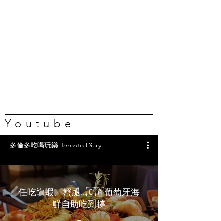
Youtube
多倫多吃喝玩樂 Toronto Diary
任吃龍蝦、蟹腿…🇨🇦葡萄牙海
鮮自助吃到撐