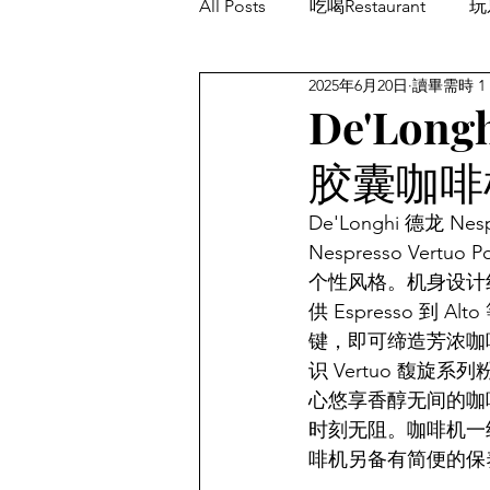
All Posts
吃喝Restaurant
玩乐
2025年6月20日
讀畢需時 1
餐厅优惠Restaurant's Deals
De'Long
胶囊咖啡机
De'Longhi 德龙 N
Nespresso V
个性风格。机身设计
供 Espresso 到
键，即可缔造芳浓咖啡享受
识 Vertuo 馥
心悠享香醇无间的咖啡
时刻无阻。咖啡机一
啡机另备有简便的保