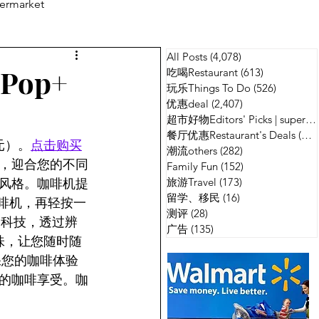
ermarket
All Posts
(4,078)
4,078 篇文章
测评
广告
 Pop+
吃喝Restaurant
(613)
613 篇文章
玩乐Things To Do
(526)
526 篇
优惠deal
(2,407)
2,407 篇文章
超市好物Editors' Picks | supermarket
餐厅优惠Restaurant's Deals
(134)
加元）。
点击购买
潮流others
(282)
282 篇文章
海蓝，迎合您的不同
Family Fun
(152)
152 篇文章
旅游Travel
(173)
173 篇文章
风格。咖啡机提
留学、移民
(16)
16 篇文章
放入咖啡机，再轻按一
测评
(28)
28 篇文章
n™ 科技，透过辨
广告
(135)
135 篇文章
风味，让您随时随
确保您的咖啡体验
的咖啡享受。咖