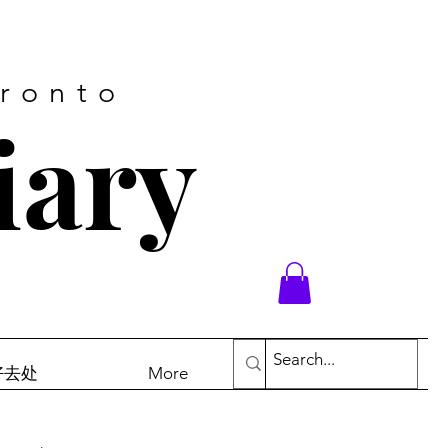
oronto
iary
末好去处
More