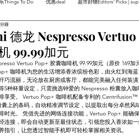
Things To Do
优惠deal
超市好物Editors' Picks | sup
 分鐘
潮流others
Family Fun
旅游Travel
留学、移民
hi 德龙 Nespresso Vertuo
 99.99加元
espresso Vertuo Pop+ 胶囊咖啡机 99.99加元（原价 169
ertuo Pop+ 咖啡机为您的生活增添香浓缤纷色彩，由火红到
纤巧流丽，无论放在厨房或客厅，都能完美融入任何装潢
 Alto 等5种杯量设定，只需挑选钟爱的 Nespresso 粉囊
。 Vertuo Pop+ 咖啡机配备专利的 Centrifusio
旋系列粉囊上的条码，自动精准调节设定，以提取出每分卓然
时光。 凭借先进的网络连接功能，Vertuo Pop+ 能
经连接，即会自动更新至最佳状态，引领您投入香浓如一
养指引，让您透过智能手机即可轻松掌握相关资讯。