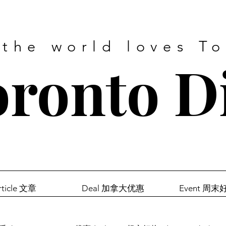
 the world loves T
ronto D
rticle 文章
Deal 加拿大优惠
Event 周