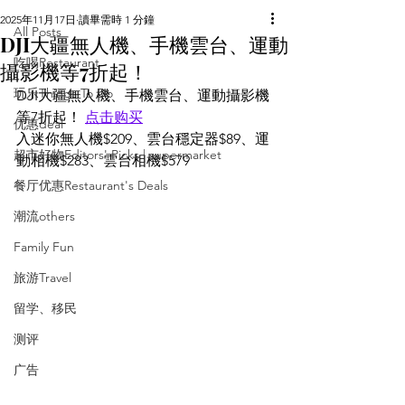
2025年11月17日
讀畢需時 1 分鐘
All Posts
DJI大疆無人機、手機雲台、運動
吃喝Restaurant
攝影機等7折起！
玩乐Things To Do
DJI大疆無人機、手機雲台、運動攝影機
等7折起！ 
点击购买
优惠deal
入迷你無人機$209、雲台穩定器$89、運
超市好物Editors' Picks | supermarket
動相機$283、雲台相機$579
餐厅优惠Restaurant's Deals
潮流others
Family Fun
旅游Travel
留学、移民
测评
广告