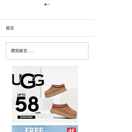
留言
撰寫留言......
历史新低！Samsonite 新
Magic Bullet M
多功能食物料理
秀丽 Winfield 2 全PC
17件套5.8折
20+28寸 黑色拉杆行李箱2
件套1.7折