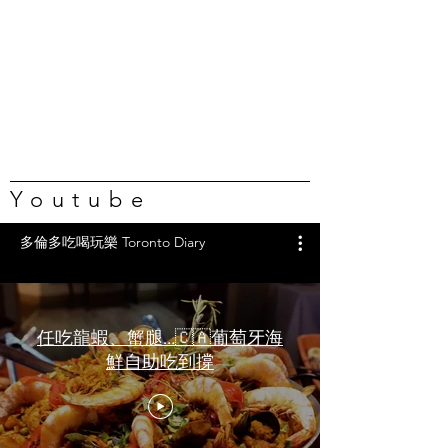
Youtube
多倫多吃喝玩樂 Toronto Diary
任吃龍蝦、蟹腿…🇨🇦葡萄牙海
鮮自助吃到撐