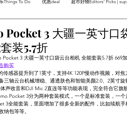
Things To Do
优惠deal
超市好物Editors' Picks | sup
潮流others
Family Fun
旅游Travel
留学、移民
mo Pocket 3 大疆一英寸
套装5.7折
o Pocket 3 大疆一英寸口袋云台相机 全能套装5.7折 66
击购买
et 3的传感器提升到了1英寸，支持4K 120P慢动作视频，
备三轴云台机械增稳、通透肤色和智能美颜2.0、2英寸
立体声收音和DJI Mic 2直连等等功能表现，完全符合它
mo Pocket 3分为两种套装模式，一个是标准套装，一
cket 3全能套装，里面增加了很多全新的配件，比如续航手柄、D
收纳包等等。