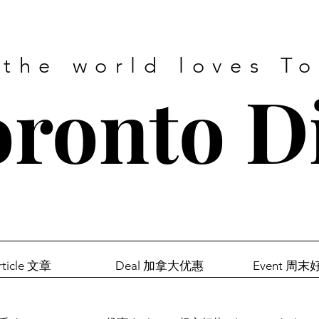
 the world loves T
ronto D
rticle 文章
Deal 加拿大优惠
Event 周