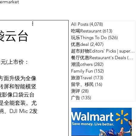
ermarket
All Posts
(4,078)
4,078 篇文章
测评
广告
口袋云台
吃喝Restaurant
(613)
613 篇文章
玩乐Things To Do
(526)
526 篇
优惠deal
(2,407)
2,407 篇文章
超市好物Editors' Picks | supermarket
餐厅优惠Restaurant's Deals
(134)
9加元(上市价：
潮流others
(282)
282 篇文章
Family Fun
(152)
152 篇文章
旅游Travel
(173)
173 篇文章
对焦方面升级为全像
留学、移民
(16)
16 篇文章
旋转屏和智能横竖
测评
(28)
28 篇文章
旗舰影像口袋云台
广告
(135)
135 篇文章
个是全能套装。尤
JI Mic 2发