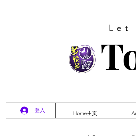
Let
To
登入
Home主页
A