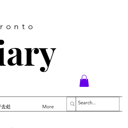
oronto
iary
末好去处
More