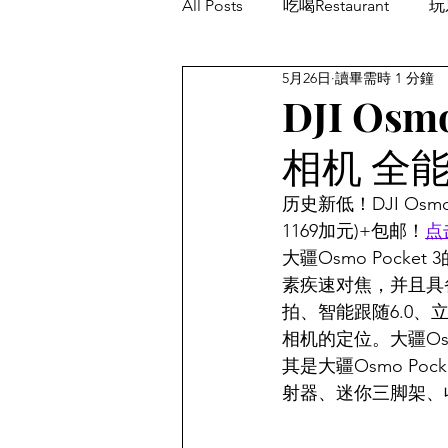
All Posts
吃喝Restaurant
玩乐
5月26日
讀畢需時 1 分鐘
餐厅优惠Restaurant's Deals
DJI Os
相机 全能
历史新低！DJI Osm
1169加元)+包邮！
点
大疆Osmo Pock
素疾速对焦，并且具
拍、智能跟随6.0、
相机的定位。大疆Os
其是大疆Osmo Po
射器、迷你三脚架、