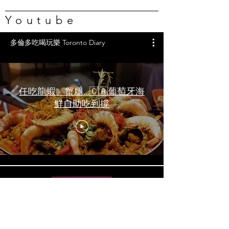
Youtube
多倫多吃喝玩樂 Toronto Diary
任吃龍蝦、蟹腿…🇨🇦葡萄牙海
鮮自助吃到撐
一天6顿加拿大寿星0元过生日挑
战 Zero-Dollar Challenge on
Birthday Day in Canada #多伦多