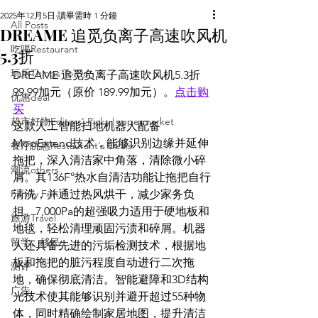
2025年12月5日
讀畢需時 1 分鐘
All Posts
DREAME 追觅负离子高速吹风机
吃喝Restaurant
5.3折
玩乐Things To Do
DREAME 追觅负离子高速吹风机5.3折 
99.99加元（原价 189.99加元）。
点击购
优惠deal
买
超市好物Editors' Picks | supermarket
这款人工智能扫地机器人配备
MopExtend技术，能够识别边缘并延伸
餐厅优惠Restaurant's Deals
拖把，深入清洁家中角落，清除微小碎
潮流others
屑。其136F°热水自清洁功能让拖把自行
Family Fun
清洗，并通过热风烘干，减少家务负
担。7,000Pa的超强吸力适用于硬地板和
旅游Travel
地毯，轻松清理顽固污渍和碎屑。机器
留学、移民
人还具备先进的污垢检测技术，根据地
板和拖把的脏污程度自动进行二次拖
测评
地，确保彻底清洁。智能避障和3D结构
广告
光技术使其能够识别并避开超过55种物
体，同时精确绘制家居地图，提升清洁