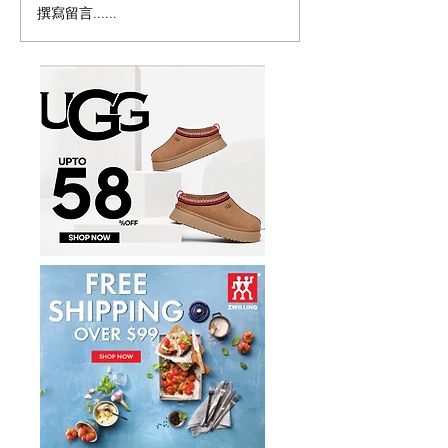
撰寫留言......
历史新低！Samsonite 新
Magic Bullet M
多功能食物料理
秀丽 Winfield 2 全PC
17件套5.8折
20+28寸 黑色拉杆行李箱2
件套1.7折