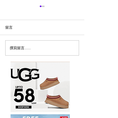
留言
撰寫留言......
历史新低！Samsonite 新
Magic Bullet M
多功能食物料理
秀丽 Winfield 2 全PC
17件套5.8折
20+28寸 黑色拉杆行李箱2
件套1.7折