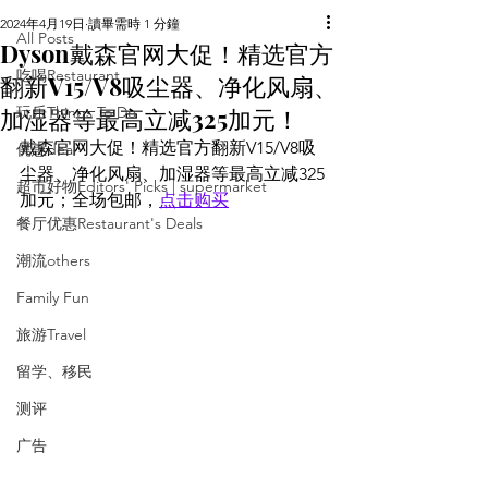
2024年4月19日
讀畢需時 1 分鐘
All Posts
Dyson戴森官网大促！精选官方
吃喝Restaurant
翻新V15/V8吸尘器、净化风扇、
加湿器等最高立减325加元！
玩乐Things To Do
戴森官网大促！
精选官方翻新V15/V8吸
优惠deal
尘器、净化风扇、加湿器等最高立减325
超市好物Editors' Picks | supermarket
加元；全场包邮
，
点击购买
餐厅优惠Restaurant's Deals
潮流others
Family Fun
旅游Travel
留学、移民
测评
广告