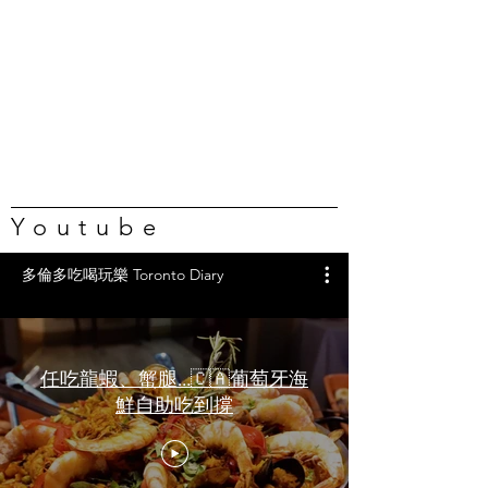
Youtube
多倫多吃喝玩樂 Toronto Diary
任吃龍蝦、蟹腿…🇨🇦葡萄牙海
鮮自助吃到撐