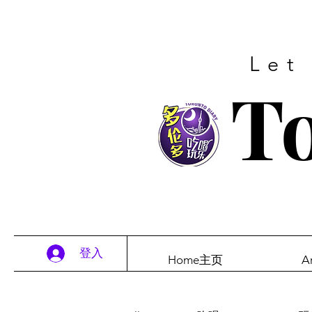
Let
To
登入
Home主页
A