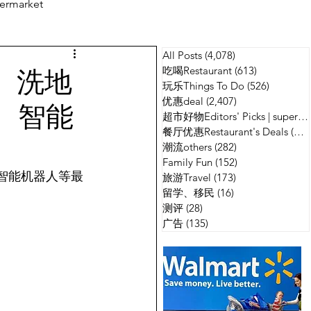
ermarket
All Posts
(4,078)
4,078 篇文章
测评
广告
、洗地
吃喝Restaurant
(613)
613 篇文章
玩乐Things To Do
(526)
526 篇
优惠deal
(2,407)
2,407 篇文章
、智能
超市好物Editors' Picks | supermarket
餐厅优惠Restaurant's Deals
(134)
潮流others
(282)
282 篇文章
Family Fun
(152)
152 篇文章
、智能机器人等最
旅游Travel
(173)
173 篇文章
留学、移民
(16)
16 篇文章
测评
(28)
28 篇文章
广告
(135)
135 篇文章