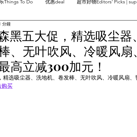
Things To Do
优惠deal
超市好物Editors' Picks | sup
1 分鐘
潮流others
Family Fun
旅游Travel
留学、移民
n戴森黑五大促，精选吸尘器
棒、无叶吹风、冷暖风扇
最高立减300加元！
大促，精选吸尘器、洗地机、卷发棒、无叶吹风、冷暖风扇
击购买