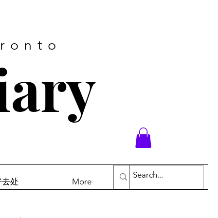
oronto
iary
末好去处
More