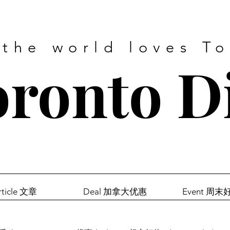
 the world loves T
ronto D
rticle 文章
Deal 加拿大优惠
Event 周