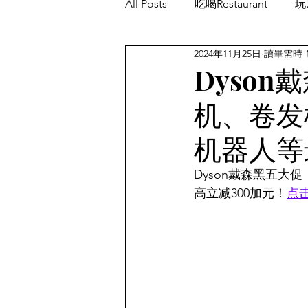
All Posts
吃喝Restaurant
玩乐
2024年11月25日
讀畢需時 
餐厅优惠Restaurant's Deals
Dyso
机、卷发
机器人等
Dyson戴森黑五
高立减300加元！
点