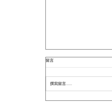
留言
撰寫留言......
鸡蛋💰7.99；面包蟹💰9.99 ⁉️
🇨🇦多伦多超市特价