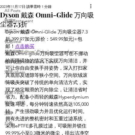
2023年11月17日
讀畢需時 1 分鐘
All Posts
Dyson 戴森 Omni-Glide 万向吸
吃喝Restaurant
尘器7.3折
玩乐Things To Do
Dyson 戴森 Omni-Glide 万向吸尘器7.3
折 399.97加元(原价：549.99加元)+包
优惠deal
邮！
点击购买
超市好物Editors' Picks | supermarket
戴森Omni-glide万向吸尘器可在不挪动
地面障碍物的情况下实现万向清洁，并
餐厅优惠Restaurant's Deals
可让你自由变换手持姿势，深入打扫家
潮流others
具底部及缝隙等狭小空间。万向软绒滚
Family Fun
筒吸头突破了传统的单向清洁方式，实
现了稳定顺滑的万向除尘，让清洁省时
旅游Travel
省力。配备小而轻的戴森Hyperdymium
留学、移民
旋速马达，每分钟转速依然高达105,000
转，产生强劲吸力并且优化运行时间。
测评
拥有先进的整机密封和五重过滤系统，
广告
采用ePTFE多孔膜过滤，可吸附并锁住
99.99%小至0.3微米的微尘，排出洁净空