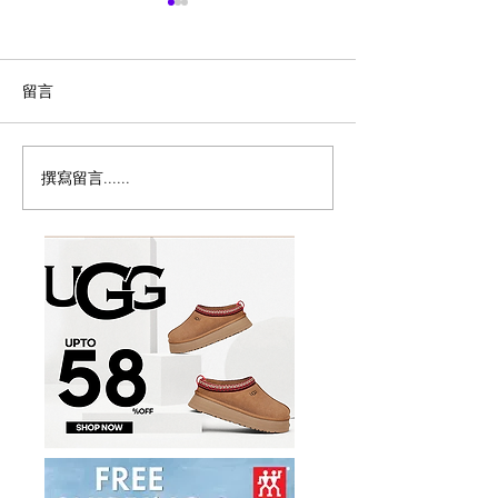
留言
撰寫留言......
历史新低！Samsonite 新
Magic Bullet M
多功能食物料理
秀丽 Winfield 2 全PC
17件套5.8折
20+28寸 黑色拉杆行李箱2
件套1.7折