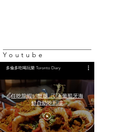
Youtube
多倫多吃喝玩樂 Toronto Diary
任吃龍蝦、蟹腿…🇨🇦葡萄牙海
鮮自助吃到撐