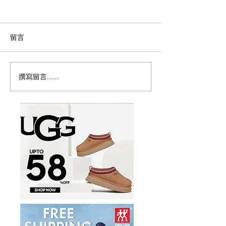
留言
撰寫留言......
Magic Bullet MBR-1702
历史新低！Monst
多功能食物料理机/榨汁机
Persona 5th 
17件套5.8折
噪耳机2.7折