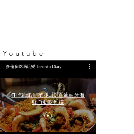
Youtube
多倫多吃喝玩樂 Toronto Diary
任吃龍蝦、蟹腿…🇨🇦葡萄牙海
鮮自助吃到撐