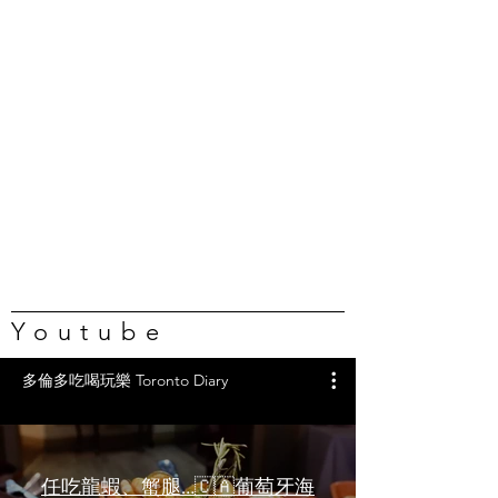
Youtube
多倫多吃喝玩樂 Toronto Diary
任吃龍蝦、蟹腿…🇨🇦葡萄牙海