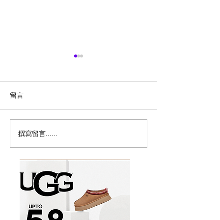
留言
撰寫留言......
味千拉面Ajisen Ramen推
多倫多8月平價
出$12.99熊本经典套餐，
31天Cheap Ea
儿童餐免费吃到9月底
曆，$1生蠔、$1
$4.48午餐