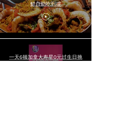
鮮自助吃到撐
一天6顿加拿大寿星0元过生日挑
战 Zero-Dollar Challenge on
Birthday Day in Canada #多伦多
吃喝玩乐 #多伦多美食
#torontofood
多倫多首家全素tasting menu餐