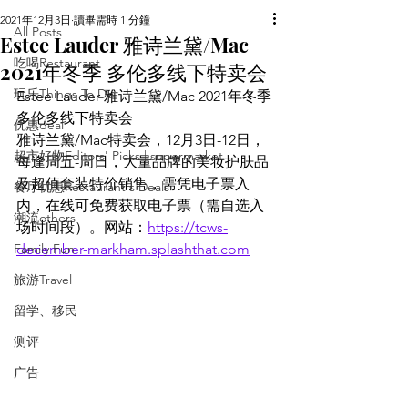
2021年12月3日
讀畢需時 1 分鐘
All Posts
Estee Lauder 雅诗兰黛/Mac
吃喝Restaurant
2021年冬季 多伦多线下特卖会
玩乐Things To Do
Estee Lauder 雅诗兰黛/Mac 2021年冬季 
多伦多线下特卖会 
优惠deal
雅诗兰黛/Mac特卖会，12月3日-12日，
超市好物Editors' Picks | supermarket
每逢周五-周日，大量品牌的美妆护肤品
及超值套装特价销售，需凭电子票入
餐厅优惠Restaurant's Deals
内，在线可免费获取电子票（需自选入
潮流others
场时间段）。网站：
https://tcws-
Family Fun
december-markham.splashthat.com
旅游Travel
留学、移民
测评
广告