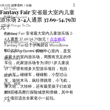
4月22日
讀畢需時 1 分鐘
All Posts
Fantasy Fair 安省最大室内儿童
吃喝Restaurant
游乐场 2-4人通票 37.69-54.79加
元！
玩乐Things To Do
Fantasy Fair 安省最大室内儿童游乐场 2-
优惠deal
4人通票 37.69-54.79加元！
点击购买
超市好物Editors' Picks | supermarket
Fantasy Fair位于伊陶碧谷 Woodbine 
餐厅优惠Restaurant's Deals
Shopping Centre 购物中心室内，是安
省最大的室内游乐场，周围有充足的停
潮流others
车位，此家游乐场专为3到11岁儿童设
Family Fun
计，开设有很多大型游乐项目，包括：
小火车，碰碰车，碰碰船，小型过山
旅游Travel
车，旋转木马，疯狂弹跳塔，小飞机，
留学、移民
摩天轮，大转杯，还有最受孩子们欢迎
测评
的3层楼高爬行探险城堡和滑梯，其中有
9个项目适合全家老小一起玩。
广告