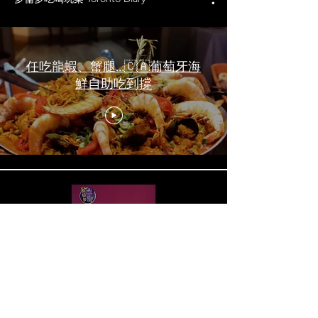
任吃龍蝦、蟹腿…🇨🇦葡萄牙海
鮮自助吃到撐
一天6顿加拿大寿星0元过生日挑
战 Zero-Dollar Challenge on
Birthday Day in Canada #多伦多
吃喝玩乐 #多伦多美食
#torontofood