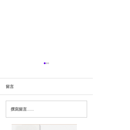
留言
撰寫留言......
Columbia会员清仓！8月9
历史新低！Samso
日前,精选户外服饰、夹克
秀丽 Winfield 2
外套、鞋靴等4折起+额外8
20+28寸 黑色