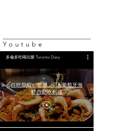
Youtube
多倫多吃喝玩樂 Toronto Diary
任吃龍蝦、蟹腿…🇨🇦葡萄牙海
鮮自助吃到撐