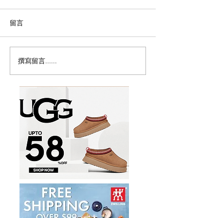
留言
撰寫留言......
历史新低！Samsonite 新
Magic Bullet M
多功能食物料理
秀丽 Winfield 2 全PC
17件套5.8折
20+28寸 黑色拉杆行李箱2
件套1.7折