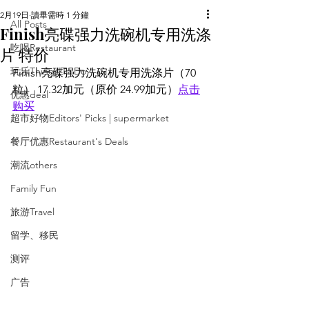
2月19日
讀畢需時 1 分鐘
All Posts
Finish亮碟强力洗碗机专用洗涤
吃喝Restaurant
片 特价
玩乐Things To Do
Finish亮碟强力洗碗机专用洗涤片（70
粒） 17.32加元（原价 24.99加元）
点击
优惠deal
购买
超市好物Editors' Picks | supermarket
餐厅优惠Restaurant's Deals
潮流others
Family Fun
旅游Travel
留学、移民
测评
广告