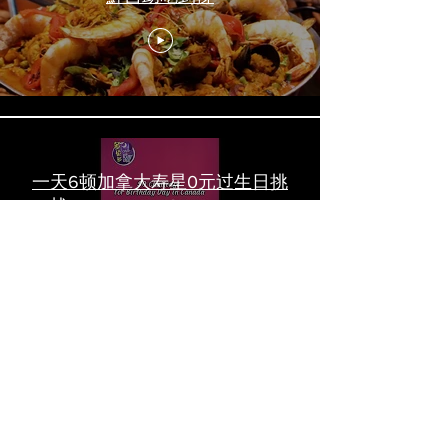
一天6顿加拿大寿星0元过生日挑
战 Zero-Dollar Challenge on
Birthday Day in Canada #多伦多
吃喝玩乐 #多伦多美食
#torontofood
多倫多首家全素tasting menu餐
廳