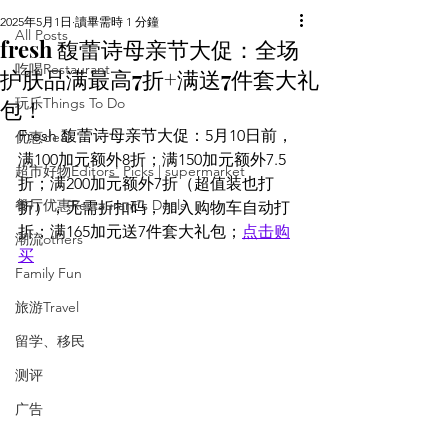
2025年5月1日
讀畢需時 1 分鐘
All Posts
fresh 馥蕾诗母亲节大促：全场
吃喝Restaurant
护肤品满最高7折+满送7件套大礼
包！
玩乐Things To Do
Fresh 馥蕾诗母亲节大促：5月10日前，
优惠deal
满100加元额外8折；满150加元额外7.5
超市好物Editors' Picks | supermarket
折；满200加元额外7折（超值装也打
餐厅优惠Restaurant's Deals
折），无需折扣码，加入购物车自动打
折；满165加元送7件套大礼包；
点击购
潮流others
买
Family Fun
旅游Travel
留学、移民
测评
广告