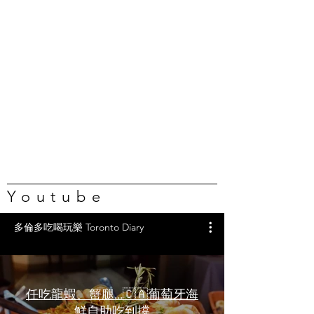
Youtube
多倫多吃喝玩樂 Toronto Diary
任吃龍蝦、蟹腿…🇨🇦葡萄牙海
鮮自助吃到撐