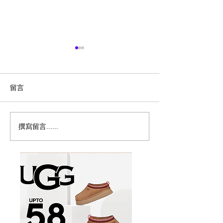
留言
撰寫留言......
味千拉面Ajisen Ramen推
多倫多8月平價
出$12.99熊本经典套餐，
31天Cheap Ea
儿童餐免费吃到9月底
曆，$1生蠔、$1
$4.48午餐