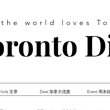
 the world loves T
ronto D
rticle 文章
Deal 加拿大优惠
Event 周