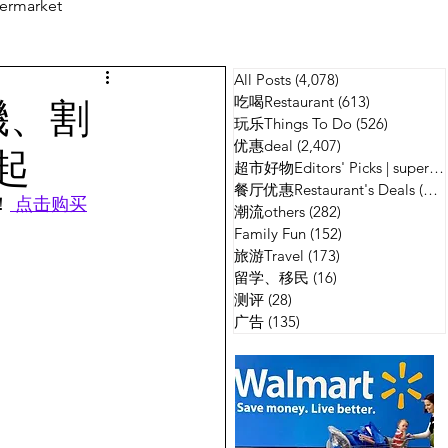
ermarket
All Posts
(4,078)
4,078 篇文章
测评
广告
機、割
吃喝Restaurant
(613)
613 篇文章
玩乐Things To Do
(526)
526 篇
优惠deal
(2,407)
2,407 篇文章
起
超市好物Editors' Picks | supermarket
餐厅优惠Restaurant's Deals
(134)
！
 点击购买
潮流others
(282)
282 篇文章
Family Fun
(152)
152 篇文章
旅游Travel
(173)
173 篇文章
留学、移民
(16)
16 篇文章
测评
(28)
28 篇文章
广告
(135)
135 篇文章