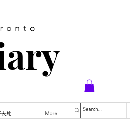
oronto
iary
末好去处
More