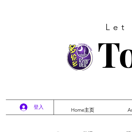
Let
To
登入
Home主页
A