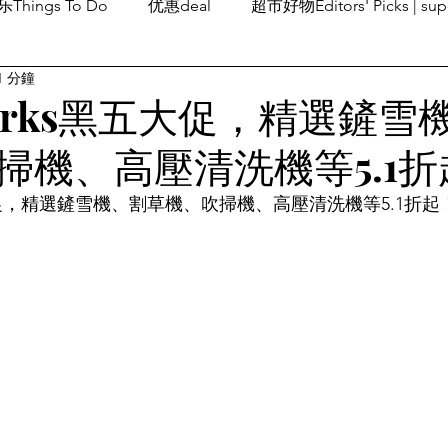
Things To Do
优惠deal
超市好物Editors' Picks | sup
1 分鐘
潮流others
Family Fun
旅游Travel
留学、移民
works黑五大促，精選鏟雪
掃機、高壓清洗機等5.1折
黑五大促，精選鏟雪機、割草機、吹掃機、高壓清洗機等5.1折起