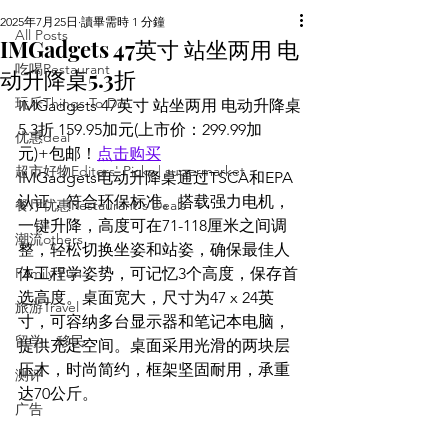
2025年7月25日
讀畢需時 1 分鐘
All Posts
IMGadgets 47英寸 站坐两用 电
吃喝Restaurant
动升降桌5.3折
玩乐Things To Do
IMGadgets 47英寸 站坐两用 电动升降桌
5.3折 159.95加元(上市价：299.99加
优惠deal
元)+包邮！
点击购买
超市好物Editors' Picks | supermarket
IMGadgets电动升降桌通过TSCA和EPA
认证，符合环保标准。搭载强力电机，
餐厅优惠Restaurant's Deals
一键升降，高度可在71-118厘米之间调
潮流others
整，轻松切换坐姿和站姿，确保最佳人
Family Fun
体工程学姿势，可记忆3个高度，保存首
选高度。桌面宽大，尺寸为47 x 24英
旅游Travel
寸，可容纳多台显示器和笔记本电脑，
留学、移民
提供充足空间。桌面采用光滑的两块层
压木，时尚简约，框架坚固耐用，承重
测评
达70公斤。
广告