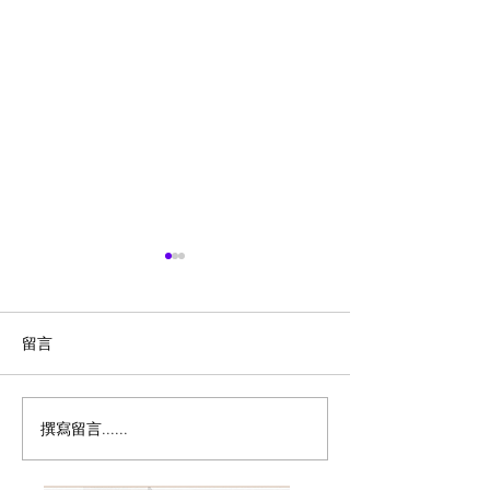
留言
撰寫留言......
历史新低！Samsonite 新
Magic Bullet M
多功能食物料理
秀丽 Winfield 2 全PC
17件套5.8折
20+28寸 黑色拉杆行李箱2