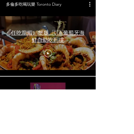
多倫多吃喝玩樂 Toronto Diary
任吃龍蝦、蟹腿…🇨🇦葡萄牙海
鮮自助吃到撐
一天6顿加拿大寿星0元过生日挑
战 Zero-Dollar Challenge on
Birthday Day in Canada #多伦多
吃喝玩乐 #多伦多美食
#torontofood