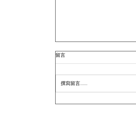
留言
撰寫留言......
鸡蛋💰7.99；面包蟹💰9.99 ⁉️
🇨🇦多伦多超市特价