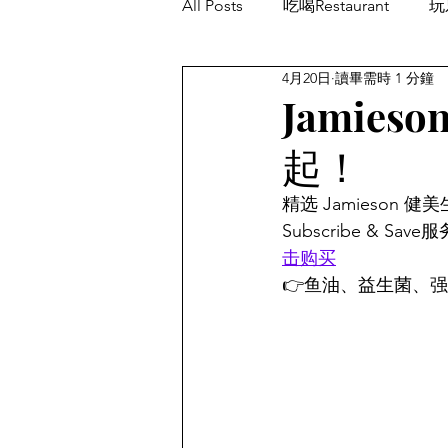
All Posts
吃喝Restaurant
玩乐
4月20日
讀畢需時 1 分鐘
餐厅优惠Restaurant's Deals
Jamie
起！
精选 Jamieson
Subscribe & 
击购买
👉鱼油、益生菌、