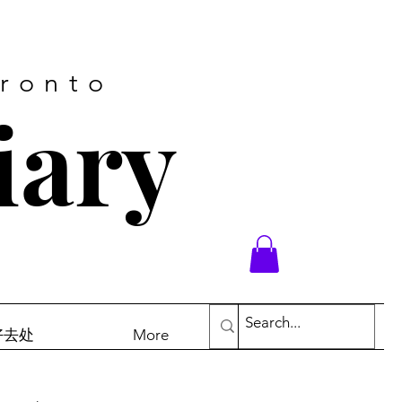
oronto
iary
末好去处
More