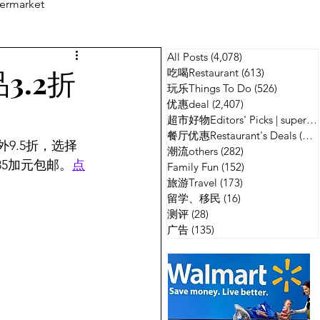
ermarket
All Posts
(4,078)
4,078 篇文章
测评
广告
3.2折
吃喝Restaurant
(613)
613 篇文章
玩乐Things To Do
(526)
526 篇
优惠deal
(2,407)
2,407 篇文章
超市好物Editors' Picks | supermarket
餐厅优惠Restaurant's Deals
(134)
外9.5折，选择
潮流others
(282)
282 篇文章
满35加元包邮。
点
Family Fun
(152)
152 篇文章
旅游Travel
(173)
173 篇文章
留学、移民
(16)
16 篇文章
测评
(28)
28 篇文章
广告
(135)
135 篇文章