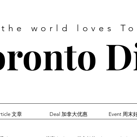
 the world loves T
ronto D
rticle 文章
Deal 加拿大优惠
Event 周