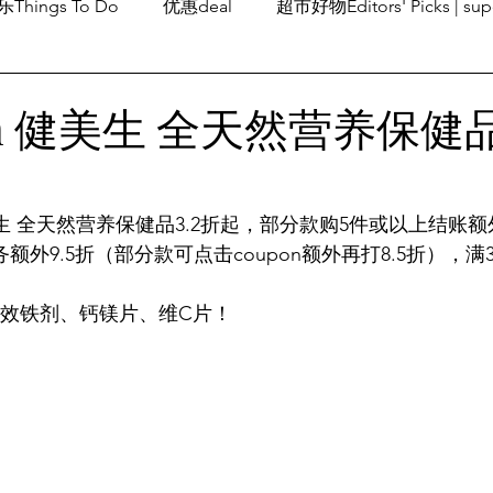
Things To Do
优惠deal
超市好物Editors' Picks | sup
潮流others
Family Fun
旅游Travel
留学、移民
son 健美生 全天然营养保健品
 健美生 全天然营养保健品3.2折起，部分款购5件或以上结账额
Save服务额外9.5折（部分款可点击coupon额外再打8.5折），
强效铁剂、钙镁片、维C片！