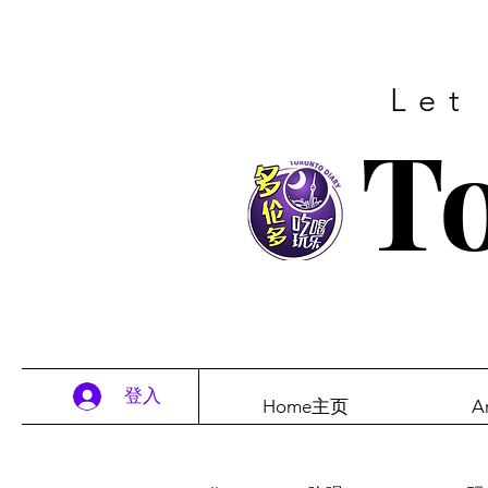
Let
To
登入
Home主页
A