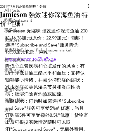
2021年7月9日
讀畢需時 1 分鐘
All Posts
Jamieson 强效迷你深海鱼油 特
吃喝Restaurant
价+包邮
玩乐Things To Do
Jamieson 无腥味 强效迷你深海鱼油 200
粒 16.38加元(原价：22.99加元)+包邮！
优惠deal
选择"Subscribe and Save"服务降为 
超市好物Editors' Picks | supermarket
16.38加元包邮。网站：
https://amzn.to/3ka7xge
餐厅优惠Restaurant's Deals
降低心血管疾病和心脏发作的风险；有
潮流others
助于降低甘油三酯水平和血压；支持认
Family Fun
知功能，情绪，并减少抑郁症的症状；
减少炎症如类风湿关节炎和炎症性肠
旅游Travel
病；肠溶消除胃灼热或回流。
留学、移民
温馨提示：订购时如需选择"Subscribe 
and Save"服务可享受5%的优惠，当月
测评
订购满5件可享受额外8.5折优惠！货物寄
广告
出后可根据实际情况随时可以取
消"Subscribe and Save"，无额外费用。