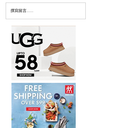
撰寫留言......
历史新低！Samsonite 新
Magic Bullet M
多功能食物料理
秀丽 Winfield 2 全PC
17件套5.8折
20+28寸 黑色拉杆行李箱2
件套1.7折