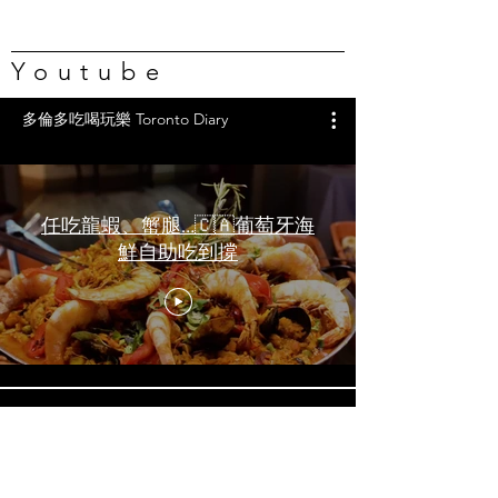
Youtube
多倫多吃喝玩樂 Toronto Diary
任吃龍蝦、蟹腿…🇨🇦葡萄牙海
鮮自助吃到撐
一天6顿加拿大寿星0元过生日挑
战 Zero-Dollar Challenge on