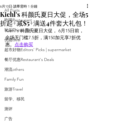
6月10日
讀畢需時 1 分鐘
All Posts
Kiehl's 科颜氏夏日大促，全场5
吃喝Restaurant
折起+减$5+满送4件套大礼包！
玩乐Things To Do
Kiehl's 科颜氏夏日大促， 6月15日前，
全场无门槛7.5折，满150加元享7折优
优惠deal
惠。
点击购买
超市好物Editors' Picks | supermarket
餐厅优惠Restaurant's Deals
潮流others
Family Fun
旅游Travel
留学、移民
测评
广告