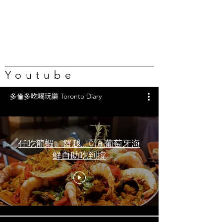
Youtube
多倫多吃喝玩樂 Toronto Diary
任吃龍蝦、蟹腿…🇨🇦葡萄牙海
鮮自助吃到撐