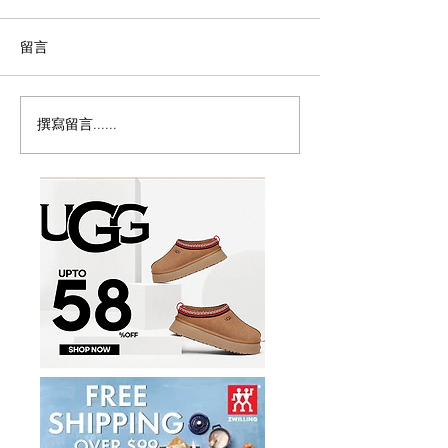
留言
撰寫留言......
Columbia会员清仓！8月9
历史新低！Samso
日前,精选户外服饰、夹克
秀丽 Winfield 2
外套、鞋靴等4折起+额外8
20+28寸 黑色
折
件套1.7折