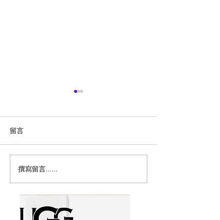
留言
撰寫留言......
历史新低！Samsonite 新
Magic Bullet M
多功能食物料理
秀丽 Winfield 2 全PC
17件套5.8折
20+28寸 黑色拉杆行李箱2
件套1.7折