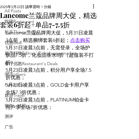
2025年5月22日
讀畢需時 1 分鐘
All Posts
Lancome兰蔻品牌周大促，精选
吃喝Restaurant
套装6折起+单品7-7.5折
玩乐Things To Do
Lancome兰蔻品牌周大促，5月31日凌晨
3点前，精选捆绑套装6折起；
点击购买
优惠deal
5月31日凌晨3点前，无需登录，全场护
超市好物Editors' Picks | supermarket
肤品7.5折，化妆品香水8折（超值装不打
折）；
餐厅优惠Restaurant's Deals
5月23日凌晨3点前，积分用户享全场7.5
潮流others
折优惠；
Family Fun
5月23日凌晨3点前，GOLD金卡用户享
全场7.3折优惠；
旅游Travel
5月23日凌晨3点前，PLATINUM铂金卡
留学、移民
用户享全场7折优惠；
测评
广告