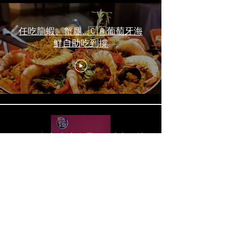
任吃龍蝦、蟹腿…🇨🇦葡萄牙海
鮮自助吃到撐
一天6顿加拿大寿星0元过生日挑
战 Zero-Dollar Challenge on
Birthday Day in Canada #多伦多
吃喝玩乐 #多伦多美食
#torontofood