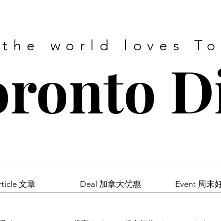
 the world loves T
ronto D
rticle 文章
Deal 加拿大优惠
Event 周