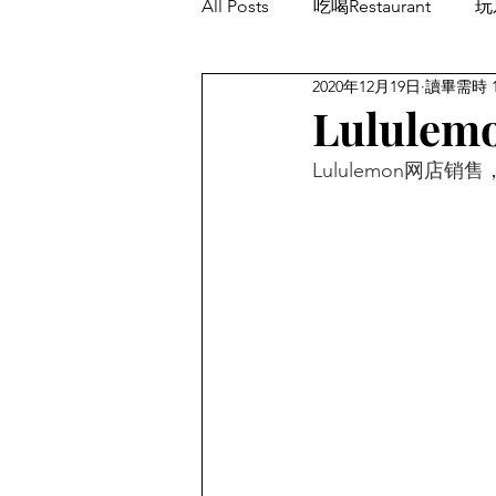
All Posts
吃喝Restaurant
玩乐
2020年12月19日
讀畢需時 
餐厅优惠Restaurant's Deals
Lulul
Lululemon网店