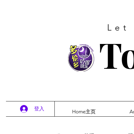
Let
To
登入
Home主页
A