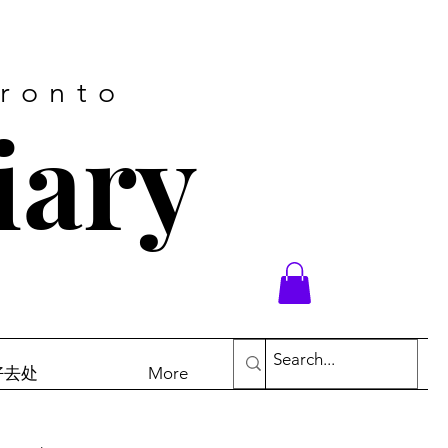
oronto
iary
末好去处
More