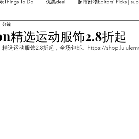
Things To Do
优惠deal
超市好物Editors' Picks | sup
1 分鐘
潮流others
Family Fun
旅游Travel
留学、移民
emon精选运动服饰2.8折起
销售，精选运动服饰2.8折起，全场包邮。
https://shop.lulule