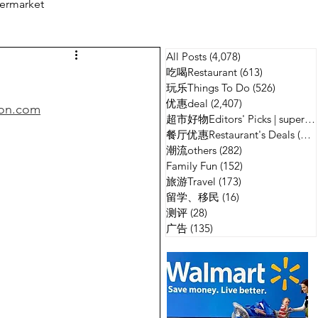
ermarket
All Posts
(4,078)
4,078 篇文章
测评
广告
吃喝Restaurant
(613)
613 篇文章
玩乐Things To Do
(526)
526 篇
优惠deal
(2,407)
2,407 篇文章
mon.com
超市好物Editors' Picks | supermarket
餐厅优惠Restaurant's Deals
(134)
潮流others
(282)
282 篇文章
Family Fun
(152)
152 篇文章
旅游Travel
(173)
173 篇文章
留学、移民
(16)
16 篇文章
测评
(28)
28 篇文章
广告
(135)
135 篇文章