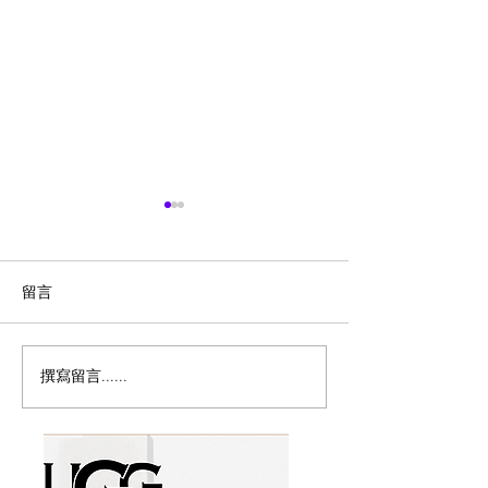
留言
撰寫留言......
Magic Bullet MBR-1702
历史新低！Monst
多功能食物料理机/榨汁机
Persona 5th 
17件套5.8折
噪耳机2.7折