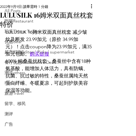
2022年9月9日
讀畢需時 1 分鐘
All Posts
LULUSILK 16姆米双面真丝枕套
吃喝Restaurant
特价
玩乐Things To Do
LULUSILK 16姆米双面真丝枕套 减少皱
纹及断发 23.99加元（原价 34.99加
优惠deal
元）！点击coupon降为23.99加元，满35
超市好物Editors' Picks | supermarket
加元包邮。
购买链接
100% 纯桑蚕丝枕套，桑蚕丝中含有18种
餐厅优惠Restaurant's Deals
氨基酸，能增加人体活力，具有防螨、
潮流others
抗菌、抗过敏的特性，桑蚕丝属纯天然
Family Fun
蛋白纤维、冬暖夏凉，可起到护肤美容
保湿等功能。
旅游Travel
留学、移民
测评
广告