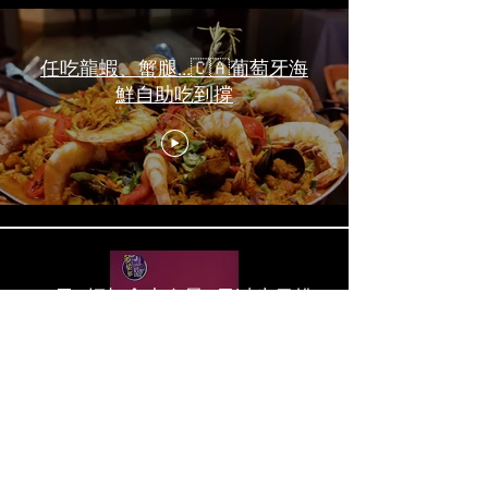
任吃龍蝦、蟹腿…🇨🇦葡萄牙海
鮮自助吃到撐
一天6顿加拿大寿星0元过生日挑
战 Zero-Dollar Challenge on
Birthday Day in Canada #多伦多
吃喝玩乐 #多伦多美食
#torontofood