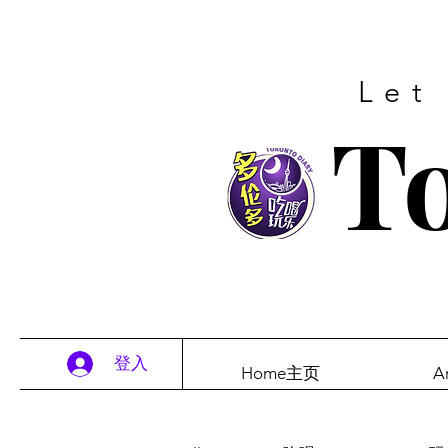
Let
To
登入
Home主页
A