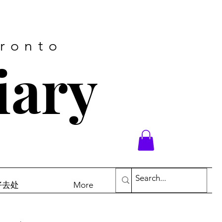
oronto
iary
末好去处
More