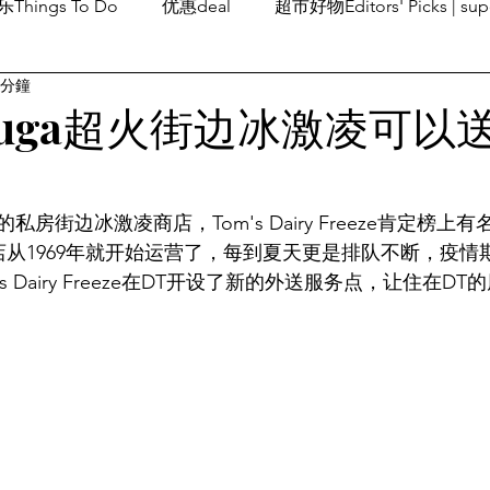
Things To Do
优惠deal
超市好物Editors' Picks | sup
 分鐘
潮流others
Family Fun
旅游Travel
留学、移民
ssauga超火街边冰激凌可以
房街边冰激凌商店，Tom's Dairy Freeze肯定榜上
路边商店从1969年就开始运营了，每到夏天更是排队不断，疫
s Dairy Freeze在DT开设了新的外送服务点，让住在D