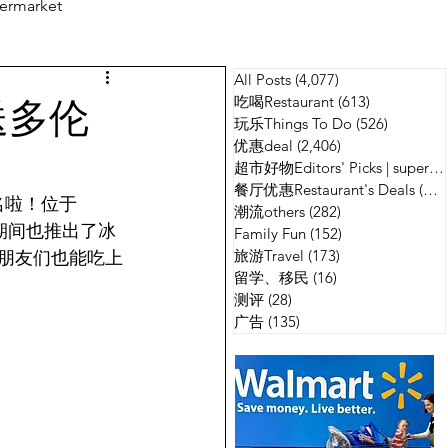
ermarket
All Posts
(4,077)
4,077 篇文章
测评
广告
送多伦
吃喝Restaurant
(613)
613 篇文章
玩乐Things To Do
(526)
526 篇
优惠deal
(2,406)
2,406 篇文章
超市好物Editors' Picks | supermarket
餐厅优惠Restaurant's Deals
(134)
有名啦！位于
潮流others
(282)
282 篇文章
情期间也推出了冰
Family Fun
(152)
152 篇文章
旅游Travel
(173)
173 篇文章
T的朋友们也能吃上
留学、移民
(16)
16 篇文章
测评
(28)
28 篇文章
广告
(135)
135 篇文章