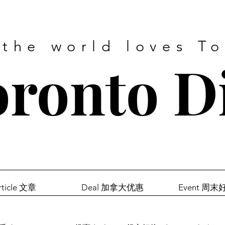
 the world loves T
ronto D
rticle 文章
Deal 加拿大优惠
Event 周