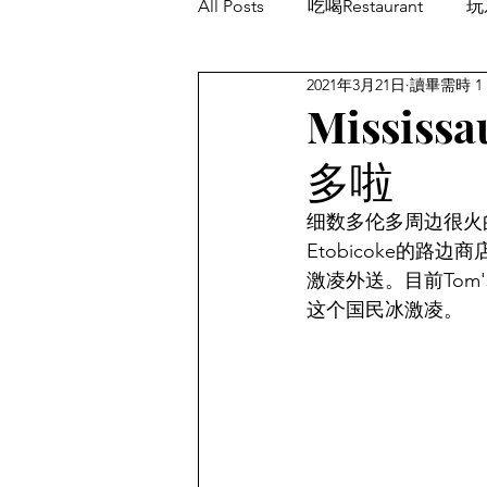
All Posts
吃喝Restaurant
玩乐
2021年3月21日
讀畢需時 1
餐厅优惠Restaurant's Deals
Missi
多啦
细数多伦多周边很火的私
Etobicoke的
激凌外送。目前Tom'
这个国民冰激凌。