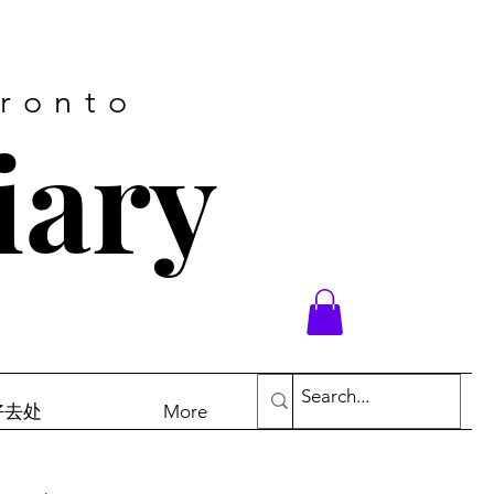
oronto
iary
末好去处
More