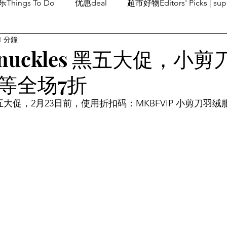
Things To Do
优惠deal
超市好物Editors' Picks | sup
1 分鐘
潮流others
Family Fun
旅游Travel
留学、移民
 Knuckles 黑五大促，小
等全场7折
es 黑五大促，2月23日前，使用折扣码：MKBFVIP 小剪刀