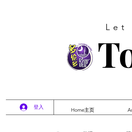
Let
To
登入
Home主页
A