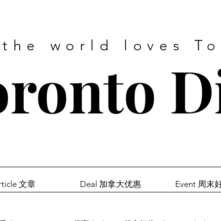
 the world loves T
ronto D
rticle 文章
Deal 加拿大优惠
Event 周