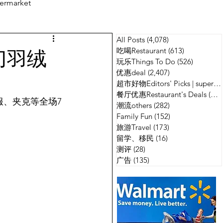
ermarket
All Posts
(4,078)
4,078 篇文章
测评
广告
剪刀羽绒
吃喝Restaurant
(613)
613 篇文章
玩乐Things To Do
(526)
526 篇
优惠deal
(2,407)
2,407 篇文章
超市好物Editors' Picks | supermarket
餐厅优惠Restaurant's Deals
(134)
羽绒服、夹克等全场7
潮流others
(282)
282 篇文章
Family Fun
(152)
152 篇文章
旅游Travel
(173)
173 篇文章
留学、移民
(16)
16 篇文章
测评
(28)
28 篇文章
广告
(135)
135 篇文章