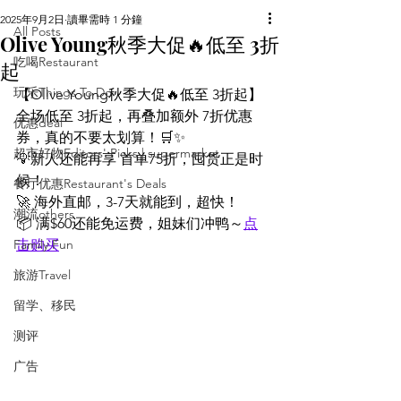
2025年9月2日
讀畢需時 1 分鐘
All Posts
Olive Young秋季大促🔥低至 3折
吃喝Restaurant
起
玩乐Things To Do
【Olive Young秋季大促🔥低至 3折起】
全场低至 3折起，再叠加额外 7折优惠
优惠deal
券，真的不要太划算！🛒✨
超市好物Editors' Picks | supermarket
💡新人还能再享 首单75折，囤货正是时
候！
餐厅优惠Restaurant's Deals
🚀 海外直邮，3-7天就能到，超快！
潮流others
📦 满$60还能免运费，姐妹们冲鸭～
点
Family Fun
击购买
旅游Travel
留学、移民
测评
广告