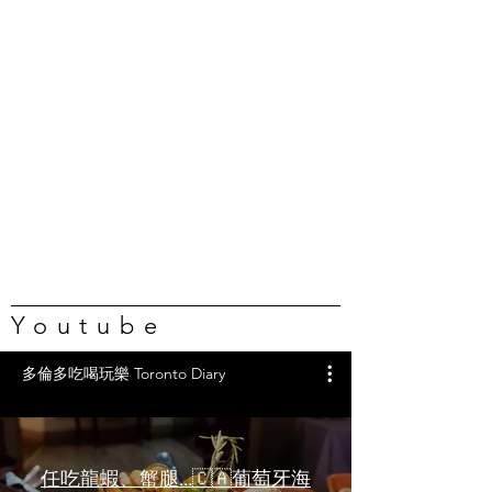
Youtube
多倫多吃喝玩樂 Toronto Diary
任吃龍蝦、蟹腿…🇨🇦葡萄牙海