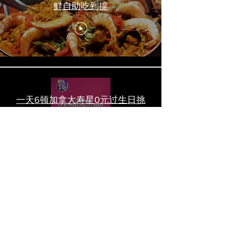
鮮自助吃到撐
一天6顿加拿大寿星0元过生日挑
战 Zero-Dollar Challenge on
Birthday Day in Canada #多伦多
吃喝玩乐 #多伦多美食
#torontofood
多倫多首家全素tasting menu餐