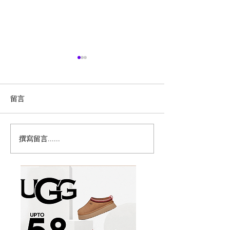
留言
撰寫留言......
历史新低！Samsonite 新
Magic Bullet M
多功能食物料理
秀丽 Winfield 2 全PC
17件套5.8折
20+28寸 黑色拉杆行李箱2
件套1.7折