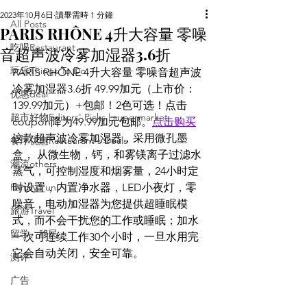
2023年10月6日
讀畢需時 1 分鐘
All Posts
PARIS RHÔNE 4升大容量 零噪
吃喝Restaurant
音超声波冷雾加湿器3.6折
玩乐Things To Do
PARIS RHÔNE 4升大容量 零噪音超声波
冷雾加湿器3.6折 49.99加元（上市价：
优惠deal
139.99加元）+包邮！2色可选！点击
超市好物Editors' Picks | supermarket
coupon降为49.99加元包邮。
点击购买
这款超声波冷雾加湿器，采用微孔墨
餐厅优惠Restaurant's Deals
盒， 从微生物，钙，和雾镁离子过滤水
潮流others
蒸气，可控制湿度和烟雾量，24小时定
Family Fun
时设置，内置净水器，LED小夜灯，零
噪音，电动加湿器为您提供超睡眠模
旅游Travel
式，而不会干扰您的工作或睡眠；加水
留学、移民
一次可连续工作30个小时，一旦水用完
它会自动关闭，安全可靠。
测评
广告