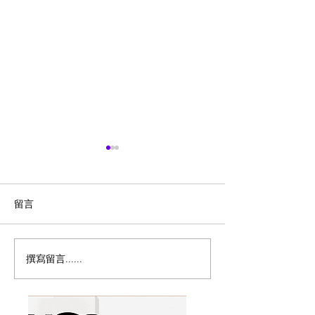
留言
撰寫留言......
历史新低！Samsonite 新
Magic Bullet M
多功能食物料理
秀丽 Winfield 2 全PC
17件套5.8折
20+28寸 黑色拉杆行李箱2
件套1.7折