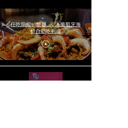
任吃龍蝦、蟹腿…🇨🇦葡萄牙海
鮮自助吃到撐
一天6顿加拿大寿星0元过生日挑
战 Zero-Dollar Challenge on
Birthday Day in Canada #多伦多
吃喝玩乐 #多伦多美食
#torontofood