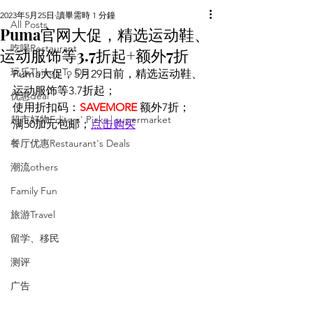
2023年5月25日
讀畢需時 1 分鐘
All Posts
Puma官网大促，精选运动鞋、
吃喝Restaurant
运动服饰等3.7折起+额外7折
玩乐Things To Do
Puma大促，5月29日前，精选运动鞋、
运动服饰等3.7折起；
优惠deal
使用折扣码：
SAVEMORE
 额外7折；
超市好物Editors' Picks | supermarket
满50加元包邮；
点击购买
餐厅优惠Restaurant's Deals
潮流others
Family Fun
旅游Travel
留学、移民
测评
广告