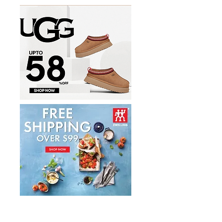
17件套5.8折
20+28寸 黑色拉杆行李箱2
件套1.7折