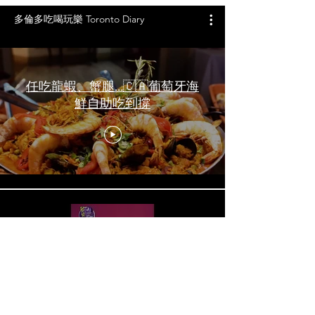
多倫多吃喝玩樂 Toronto Diary
任吃龍蝦、蟹腿…🇨🇦葡萄牙海
鮮自助吃到撐
一天6顿加拿大寿星0元过生日挑
战 Zero-Dollar Challenge on
Birthday Day in Canada #多伦多
吃喝玩乐 #多伦多美食
#torontofood