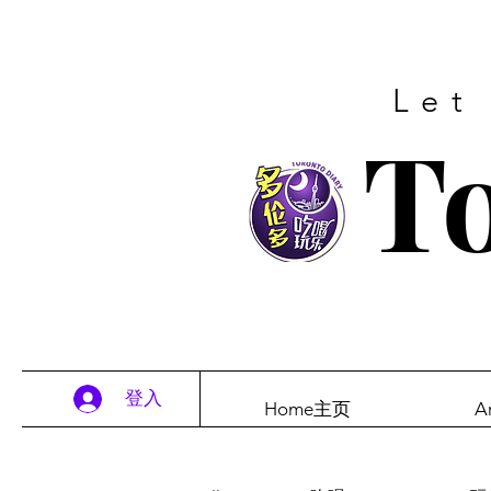
Let
To
登入
Home主页
A