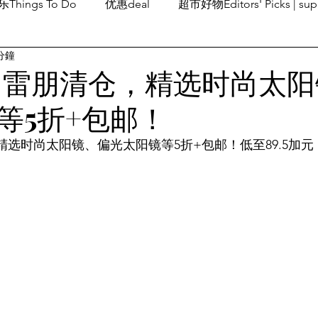
Things To Do
优惠deal
超市好物Editors' Picks | sup
分鐘
潮流others
Family Fun
旅游Travel
留学、移民
an 雷朋清仓，精选时尚太
等5折+包邮！
仓，精选时尚太阳镜、偏光太阳镜等5折+包邮！低至89.5加元