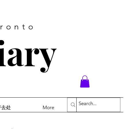
oronto
iary
末好去处
More