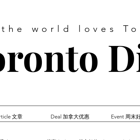
 the world loves T
ronto D
rticle 文章
Deal 加拿大优惠
Event 周