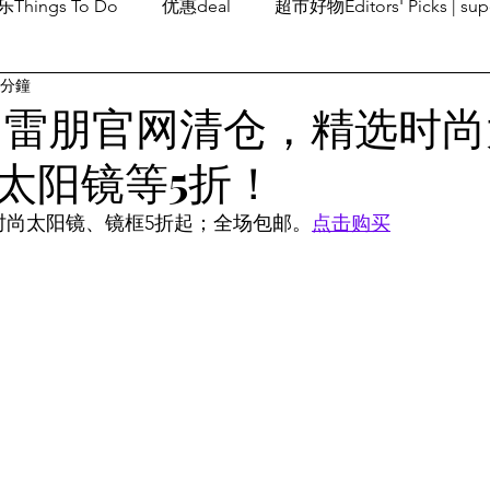
Things To Do
优惠deal
超市好物Editors' Picks | sup
 分鐘
潮流others
Family Fun
旅游Travel
留学、移民
an 雷朋官网清仓，精选时
太阳镜等5折！
精选时尚太阳镜、镜框5折起；全场包邮。
点击购买