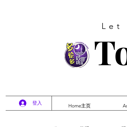
Let
To
登入
Home主页
A