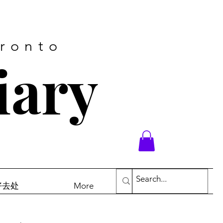
oronto
iary
末好去处
More