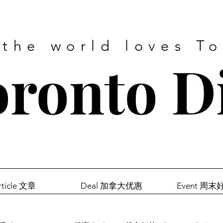
 the world loves T
ronto D
rticle 文章
Deal 加拿大优惠
Event 周