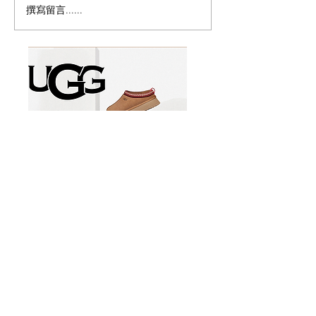
撰寫留言......
多伦多周边最佳赏枫路线
🇨🇦 每次只能进
合集｜1小时内出发，秋色
界最小的教堂——L
尽收眼底！
Water Wayside 