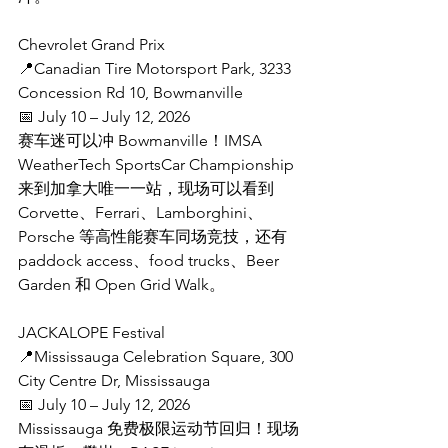
Chevrolet Grand Prix
📍Canadian Tire Motorsport Park, 3233 
Concession Rd 10, Bowmanville
📅 July 10 – July 12, 2026
赛车迷可以冲 Bowmanville！IMSA 
WeatherTech SportsCar Championship 
来到加拿大唯一一站，现场可以看到 
Corvette、Ferrari、Lamborghini、
Porsche 等高性能赛车同场竞技，还有 
paddock access、food trucks、Beer 
Garden 和 Open Grid Walk。
JACKALOPE Festival
📍Mississauga Celebration Square, 300 
City Centre Dr, Mississauga
📅 July 10 – July 12, 2026
Mississauga 免费极限运动节回归！现场