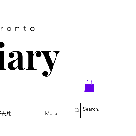
oronto
iary
末好去处
More