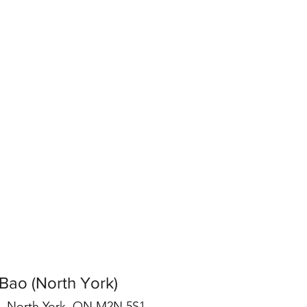
 Bao (North York)
 North York, ON M2N 5S1