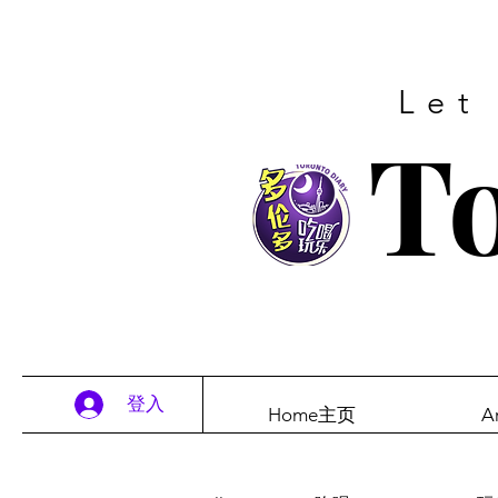
Let
To
登入
Home主页
A