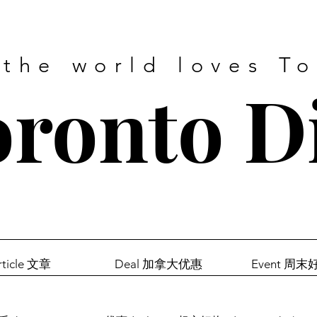
 the world loves T
ronto D
rticle 文章
Deal 加拿大优惠
Event 周