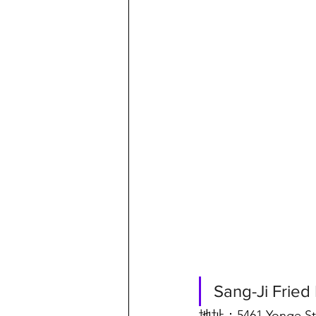
Sang-Ji Fried
地址：5461 Yonge St,