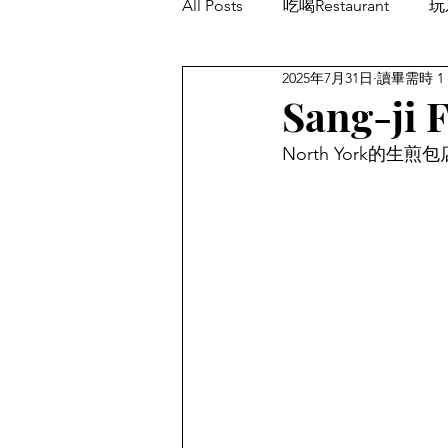
All Posts
吃喝Restaurant
玩乐
2025年7月31日
讀畢需時 1
餐厅优惠Restaurant's Deals
Sang-j
North York的生煎包店S