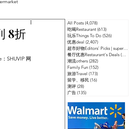
ermarket
All Posts
(4,078)
4,078 篇文章
测评
广告
列 8折
吃喝Restaurant
(613)
613 篇文章
玩乐Things To Do
(526)
526 篇
优惠deal
(2,407)
2,407 篇文章
超市好物Editors' Picks | supermarket
餐厅优惠Restaurant's Deals
(134)
：SHUVIP 网
潮流others
(282)
282 篇文章
Family Fun
(152)
152 篇文章
旅游Travel
(173)
173 篇文章
留学、移民
(16)
16 篇文章
测评
(28)
28 篇文章
广告
(135)
135 篇文章