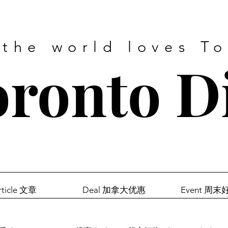
 the world loves T
ronto D
rticle 文章
Deal 加拿大优惠
Event 周