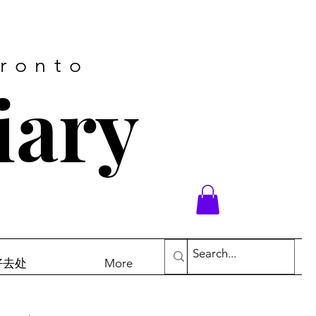
oronto
iary
末好去处
More