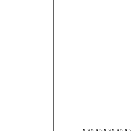
##################