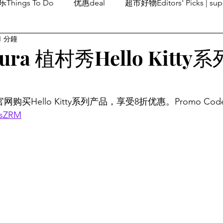
Things To Do
优惠deal
超市好物Editors' Picks | sup
1 分鐘
潮流others
Family Fun
旅游Travel
留学、移民
ura 植村秀Hello Kitty系
秀官网购买Hello Kitty系列产品，享受8折优惠。Promo Code
ztsZRM