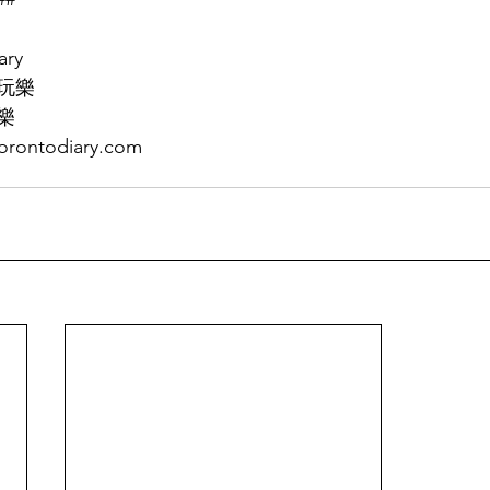
ary
玩樂
樂
rontodiary.com