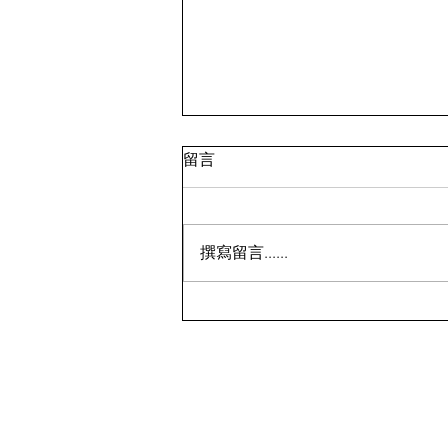
留言
撰寫留言......
鸡蛋💰7.99；面包蟹💰9.99 ⁉️
🇨🇦多伦多超市特价