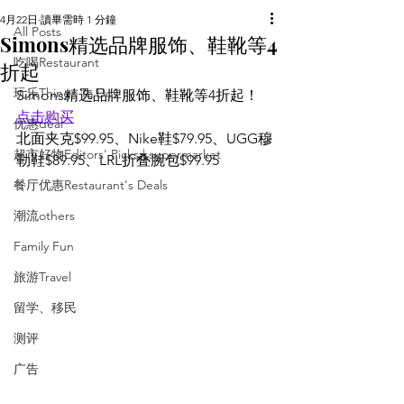
4月22日
讀畢需時 1 分鐘
All Posts
Simons精选品牌服饰、鞋靴等4
吃喝Restaurant
折起
玩乐Things To Do
Simons精选品牌服饰、鞋靴等4折起！
点击购买
优惠deal
北面夹克$99.95、Nike鞋$79.95、UGG穆
超市好物Editors' Picks | supermarket
勒鞋$89.95、LRL折叠腕包$99.95
餐厅优惠Restaurant's Deals
潮流others
Family Fun
旅游Travel
留学、移民
测评
广告