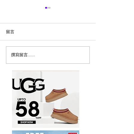
留言
撰寫留言......
历史新低！Samsonite 新
Magic Bullet M
多功能食物料理
秀丽 Winfield 2 全PC
17件套5.8折
20+28寸 黑色拉杆行李箱2
件套1.7折