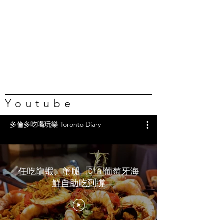
Youtube
多倫多吃喝玩樂 Toronto Diary
任吃龍蝦、蟹腿…🇨🇦葡萄牙海
鮮自助吃到撐